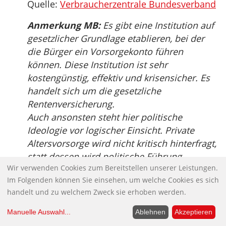
Quelle:
Verbraucherzentrale Bundesverband
Anmerkung MB:
Es gibt eine Institution auf
gesetzlicher Grundlage etablieren, bei der
die Bürger ein Vorsorgekonto führen
können. Diese Institution ist sehr
kostengünstig, effektiv und krisensicher. Es
handelt sich um die gesetzliche
Rentenversicherung.
Auch ansonsten steht hier politische
Ideologie vor logischer Einsicht. Private
Altersvorsorge wird nicht kritisch hinterfragt,
statt dessen wird politische Führung
Wir verwenden Cookies zum Bereitstellen unserer Leistungen.
gefordert, obwohl man aus dem Weltall
Im Folgenden können Sie einsehen, um welche Cookies es sich
erkennen kann, dass die Subventionierung
handelt und zu welchem Zweck sie erhoben werden.
der Versicherungswirtschaft oberste
politische Priorität hat.
Manuelle Auswahl
...
Ablehnen
Akzeptieren