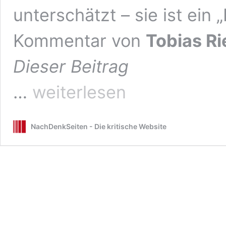
unterschätzt – sie ist ein 
Kommentar von
Tobias Ri
Dieser Beitrag
Wahlmotiv:
…
weiterlesen
Corona
NachDenkSeiten - Die kritische Website