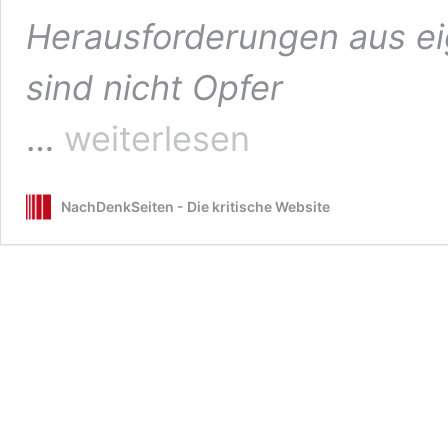
Herausforderungen aus eig
sind nicht Opfer
Ein
…
weiterlesen
Epochenbruch
und
eine
NachDenkSeiten - Die kritische Website
Neujahrsrede