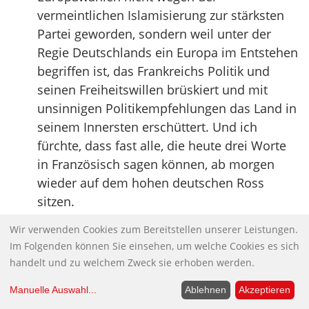
vermeintlichen Islamisierung zur stärksten
Partei geworden, sondern weil unter der
Regie Deutschlands ein Europa im Entstehen
begriffen ist, das Frankreichs Politik und
seinen Freiheitswillen brüskiert und mit
unsinnigen Politikempfehlungen das Land in
seinem Innersten erschüttert. Und ich
fürchte, dass fast alle, die heute drei Worte
in Französisch sagen können, ab morgen
wieder auf dem hohen deutschen Ross
sitzen.
Quelle:
Flassbeck Economics
Wir verwenden Cookies zum Bereitstellen unserer Leistungen.
Im Folgenden können Sie einsehen, um welche Cookies es sich
Anmerkung JK:
Chapeau! Herr Flassbeck!
handelt und zu welchem Zweck sie erhoben werden.
Chapeau!
Manuelle Auswahl
...
Ablehnen
Akzeptieren
Zum CIA-Folterreport ist laut