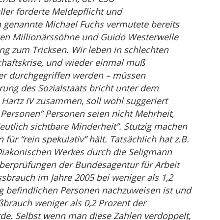
ler forderte Meldepflicht und
 genannte Michael Fuchs vermutete bereits
igen Millionärssöhne und Guido Westerwelle
ng zum Tricksen. Wir leben in schlechten
schaftskrise, und wieder einmal muß
er durchgegriffen werden – müssen
ung des Sozialstaats bricht unter dem
artz IV zusammen, soll wohl suggeriert
 Personen” Personen seien nicht Mehrheit,
eutlich sichtbare Minderheit”. Stutzig machen
 für “rein spekulativ” hält. Tatsächlich hat z.B.
 Diakonischen Werkes durch die Seligmann
Überprüfungen der Bundesagentur für Arbeit
sbrauch im Jahre 2005 bei weniger als 1,2
ug befindlichen Personen nachzuweisen ist und
ßbrauch weniger als 0,2 Prozent der
. Selbst wenn man diese Zahlen verdoppelt,