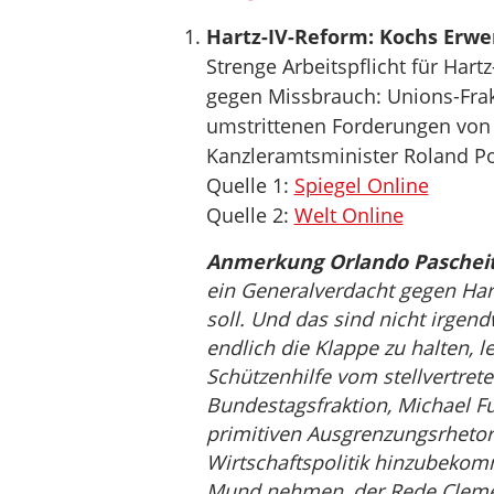
Hartz-IV-Reform: Kochs Erwe
Strenge Arbeitspflicht für Har
gegen Missbrauch: Unions-Frakt
umstrittenen Forderungen von
Kanzleramtsminister Roland Pof
Quelle 1:
Spiegel Online
Quelle 2:
Welt Online
Anmerkung Orlando Pascheit
ein Generalverdacht gegen Har
soll. Und das sind nicht irgen
endlich die Klappe zu halten,
Schützenhilfe vom stellvertre
Bundestagsfraktion, Michael Fu
primitiven Ausgrenzungsrhetor
Wirtschaftspolitik hinzubekom
Mund nehmen, der Rede Clemen