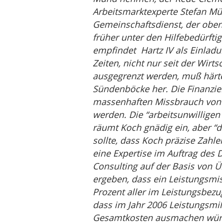
Arbeitsmarktexperte Stefan Mül
Gemeinschaftsdienst, der oben
früher unter den Hilfebedürft
empfindet Hartz IV als Einladu
Zeiten, nicht nur seit der Wirt
ausgegrenzt werden, muß härt
Sündenböcke her. Die Finanzier
massenhaften Missbrauch von H
werden. Die “arbeitsunwilligen
räumt Koch gnädig ein, aber “d
sollte, dass Koch präzise Zahlen
eine Expertise im Auftrag des
Consulting auf der Basis von 
ergeben, dass ein Leistungsmis
Prozent aller im Leistungsbez
dass im Jahr 2006 Leistungsmi
Gesamtkosten ausmachen würde