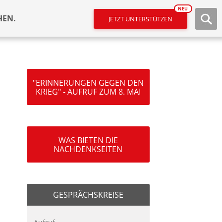
NEU
HEN.
JETZT UNTERSTÜTZEN
"ERINNERUNGEN GEGEN DEN
KRIEG" - AUFRUF ZUM 8. MAI
WAS BIETEN DIE
NACHDENKSEITEN
GESPRÄCHSKREISE