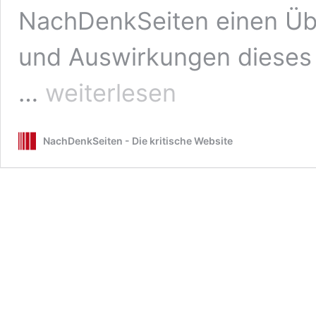
NachDenkSeiten einen Übe
und Auswirkungen dieses 
BlackRock
…
weiterlesen
und
die
private
NachDenkSeiten - Die kritische Website
„Europa-
Rente“