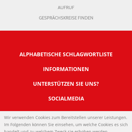
AUFRUF
GESPRÄCHSKREISE FINDEN
ALPHABETISCHE SCHLAGWORTLISTE
INFORMATIONEN
Warum NachDenkSeiten
UNTERSTÜTZEN SIE UNS?
Wer steckt dahinter
Der Förderverein: IQM
SOCIALMEDIA
Tipps zur Nutzung der NachDenkSeiten
Allgemeine Spendeninformationen
Banner und E-Mail-Signaturen
IMPRESSUM
Werden Sie Fördermitglied
Wir verwenden Cookies zum Bereitstellen unserer Leistungen.
Links
Im Folgenden können Sie einsehen, um welche Cookies es sich
Spenden Sie Online
DATENSCHUTZERKLÄRUNG
Kontakt
handelt und zu welchem Zweck sie erhoben werden.