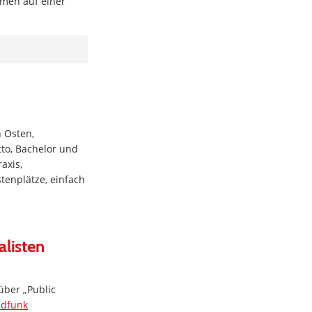
men auf einer
 Osten,
to, Bachelor und
axis,
tenplätze, einfach
alisten
über „Public
ndfunk