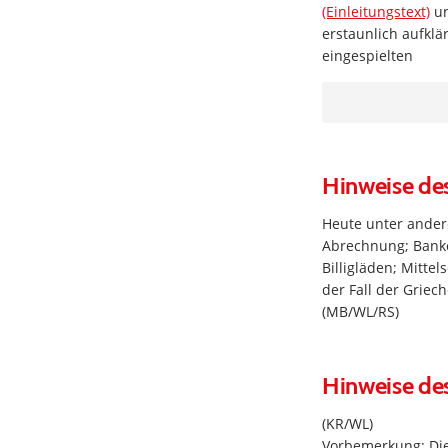
(Einleitungstext)
u
erstaunlich aufklä
eingespielten
Hinweise de
Heute unter ander
Abrechnung; Banke
Billigläden; Mitte
der Fall der Griech
(MB/WL/RS)
Hinweise de
(KR/WL)
Vorbemerkung: Die