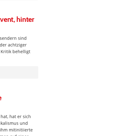
ent, hinter
hsendern sind
der achtziger
ritik behelligt
e
 hat, hat er sich
dikalismus und
hm mitinitiierte