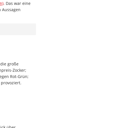
n)
. Das war eine
en Aussagen
 die große
preis-Zocker;
gegen Rot-Grün;
 provoziert.
ick über