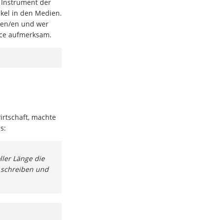
 Instrument der
ikel in den Medien.
nnen/en und wer
vice aufmerksam.
wirtschaft, machte
s:
ller Länge die
u schreiben und