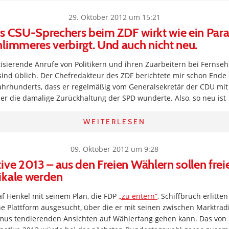
29. Oktober 2012 um 15:21
s CSU-Sprechers beim ZDF wirkt wie ein Parav
limmeres verbirgt. Und auch nicht neu.
isierende Anrufe von Politikern und ihren Zuarbeitern bei Fernse
sind üblich. Der Chefredakteur des ZDF berichtete mir schon Ende 
Jahrhunderts, dass er regelmäßig vom Generalsekretär der CDU mit K
er die damalige Zurückhaltung der SPD wunderte. Also, so neu ist
WEITERLESEN
09. Oktober 2012 um 9:28
ive 2013 – aus den Freien Wählern sollen frei
ikale werden
 Henkel mit seinem Plan, die FDP
„zu entern“
, Schiffbruch erlitten
he Plattform ausgesucht, über die er mit seinen zwischen Marktra
mus tendierenden Ansichten auf Wählerfang gehen kann. Das von i