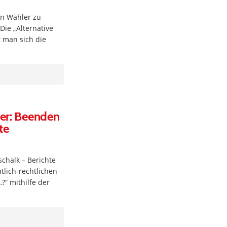
ien Wähler zu
Die „Alternative
t man sich die
der: Beenden
te
chalk – Berichte
lich-rechtlichen
“ mithilfe der