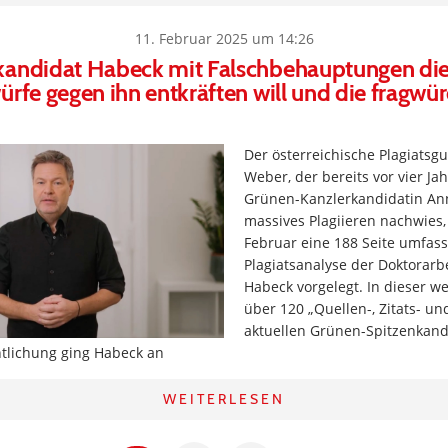
11. Februar 2025 um 14:26
kandidat Habeck mit Falschbehauptungen di
ürfe gegen ihn entkräften will und die fragwür
Der österreichische Plagiatsgu
Weber, der bereits vor vier J
Grünen-Kanzlerkandidatin An
massives Plagiieren nachwies,
Februar eine 188 Seite umfas
Plagiatsanalyse der Doktorarb
Habeck vorgelegt. In dieser wei
über 120 „Quellen-, Zitats- un
aktuellen Grünen-Spitzenkan
ntlichung ging Habeck an
WEITERLESEN