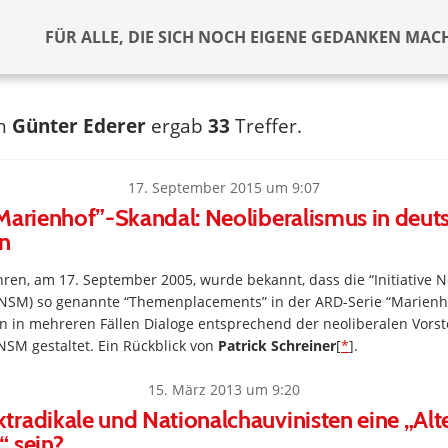
FÜR ALLE, DIE SICH NOCH EIGENE GEDANKEN MAC
ch
Günter Ederer
ergab
33
Treffer.
17. September 2015 um 9:07
Marienhof”-Skandal: Neoliberalismus in deut
en
ren, am 17. September 2005, wurde bekannt, dass die “Initiative N
(INSM) so genannte “Themenplacements” in der ARD-Serie “Marienho
 in mehreren Fällen Dialoge entsprechend der neoliberalen Vors
NSM gestaltet. Ein Rückblick von
Patrick Schreiner
[
*
].
15. März 2013 um 9:20
radikale und Nationalchauvinisten eine „Alte
“ sein?