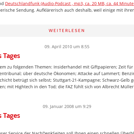
nd
Deutschlandfunk (Audio-Podcast , mp3, ca. 20 MB, ca. 44 Minute
rerische Sendung. Aufklärerisch auch deshalb, weil einige mit ihr
WEITERLESEN
09. April 2010 um 8:55
s Tages
em zu folgenden Themen: Insiderhandel mit Giftpapieren; Zeit für
ntribunal; über deutsche Ökonomen; Attacke auf Lammert; Benzin
lschicht betrügt sich selbst; Stuttgart-21-Kampagne; Schwarz-Gelb 
en; mit Hightech in den Tod; die FAZ fühlt sich von Albrecht Müller
09. Januar 2008 um 9:29
s Tages
ser Service der NachDenkSeiten soll Ihnen einen schnellen Überbl