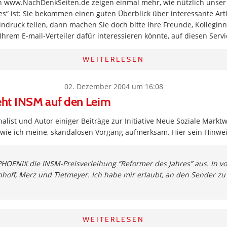
n www.NachDenkSeiten.de zeigen einmal mehr, wie nützlich unser
s“ ist: Sie bekommen einen guten Überblick über interessante Art
indruck teilen, dann machen Sie doch bitte Ihre Freunde, Kollegi
 Ihrem E-mail-Verteiler dafür interessieren könnte, auf diesen Ser
WEITERLESEN
02. Dezember 2004 um 16:08
ht INSM auf den Leim
nalist und Autor einiger Beiträge zur Initiative Neue Soziale Markt
 wie ich meine, skandalösen Vorgang aufmerksam. Hier sein Hinwei
PHOENIX die INSM-Preisverleihung “Reformer des Jahres” aus. In vo
hoff, Merz und Tietmeyer. Ich habe mir erlaubt, an den Sender z
WEITERLESEN