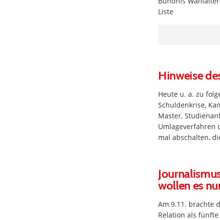
Bündnis Wahlalter
Liste
Hinweise de
Heute u. a. zu fo
Schuldenkrise, Kam
Master, Studienanf
Umlageverfahren oh
mal abschalten, die
Journalismus
wollen es nu
Am 9.11. brachte d
Relation als fünft