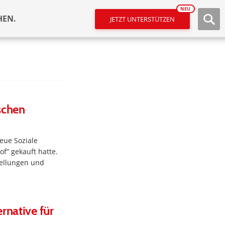
NEU
HEN.
JETZT UNTERSTÜTZEN
schen
eue Soziale
f” gekauft hatte.
tellungen und
rnative für