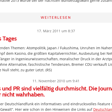
native 2013 würde bei der nächsten Bundestagswahl gerne zusam
WEITERLESEN
17. März 2011 um 8:37
s Tages
lgenden Themen: Atompolitik, Japan / Fukushima, Unruhen im Nahen
pf dem Kasino, die größten Kapitalvernichter, Ausbeutung bei Net
änger in Ingenieurwissenschaften, moralischer Druck in der Arztpr
ne Alternative, faschistische Tendenzen, Bremer CDU verkauft Lis
 Null steht, zu guter Letzt. (RS)
11. November 2010 um 9:41
 und PR sind vielfältig durchmischt. Die Journ
r nicht wahrhaben.
er Deutschlandfunk ein informatives und eindrucksvolles Feature 
e Gewalt“. Hier wie schon in den Hinweisen die Links auf
Deutschla