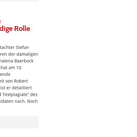
e
dige Rolle
tachter Stefan
ahren der damaligen
nalena Baerbock
 hat am 10.
sende
eit von Robert
st er detailliert
d Textplagiate“ des
didaten nach. Noch