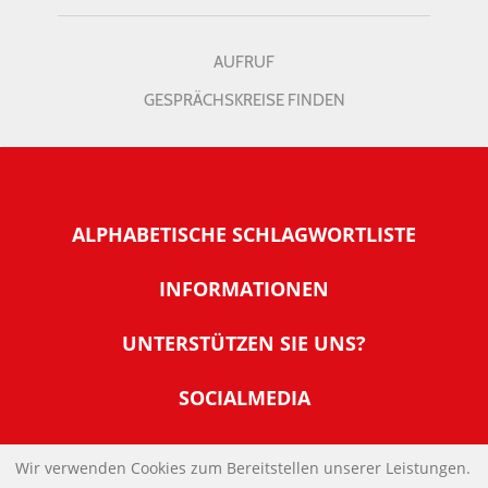
AUFRUF
GESPRÄCHSKREISE FINDEN
ALPHABETISCHE SCHLAGWORTLISTE
INFORMATIONEN
Warum NachDenkSeiten
UNTERSTÜTZEN SIE UNS?
Wer steckt dahinter
Der Förderverein: IQM
SOCIALMEDIA
Tipps zur Nutzung der NachDenkSeiten
Allgemeine Spendeninformationen
Banner und E-Mail-Signaturen
IMPRESSUM
Werden Sie Fördermitglied
Wir verwenden Cookies zum Bereitstellen unserer Leistungen.
Links