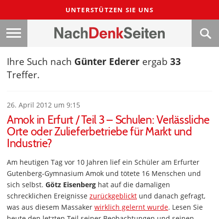
UNTERSTÜTZEN SIE UNS
Ihre Such nach
Günter Ederer
ergab
33
Treffer.
26. April 2012 um 9:15
Amok in Erfurt / Teil 3 – Schulen: Verlässliche
Orte oder Zulieferbetriebe für Markt und
Industrie?
Am heutigen Tag vor 10 Jahren lief ein Schüler am Erfurter
Gutenberg-Gymnasium Amok und tötete 16 Menschen und
sich selbst.
Götz Eisenberg
hat auf die damaligen
schrecklichen Ereignisse
zurückgeblickt
und danach gefragt,
was aus diesem Massaker
wirklich gelernt wurde
. Lesen Sie
heute den letzten Teil seiner Beobachtungen und seinen