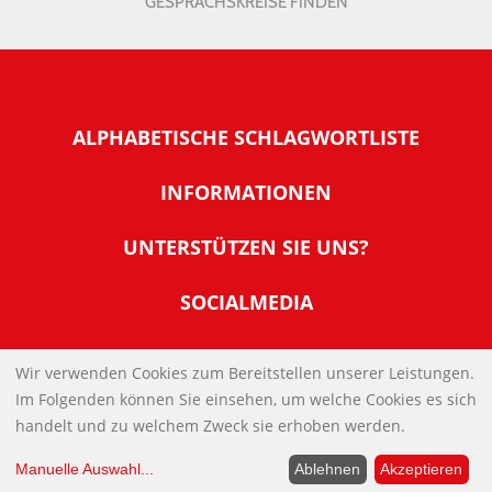
GESPRÄCHSKREISE FINDEN
ALPHABETISCHE SCHLAGWORTLISTE
INFORMATIONEN
Warum NachDenkSeiten
UNTERSTÜTZEN SIE UNS?
Wer steckt dahinter
Der Förderverein: IQM
SOCIALMEDIA
Tipps zur Nutzung der NachDenkSeiten
Allgemeine Spendeninformationen
Banner und E-Mail-Signaturen
IMPRESSUM
Werden Sie Fördermitglied
Wir verwenden Cookies zum Bereitstellen unserer Leistungen.
Links
Im Folgenden können Sie einsehen, um welche Cookies es sich
Spenden Sie Online
DATENSCHUTZERKLÄRUNG
Kontakt
handelt und zu welchem Zweck sie erhoben werden.
Impressum
Manuelle Auswahl
...
Ablehnen
Akzeptieren