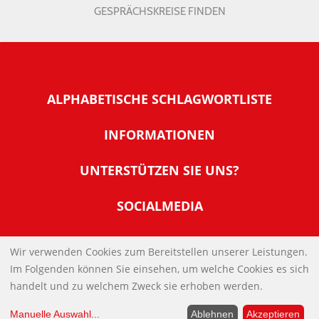
GESPRÄCHSKREISE FINDEN
ALPHABETISCHE SCHLAGWORTLISTE
INFORMATIONEN
Warum NachDenkSeiten
UNTERSTÜTZEN SIE UNS?
Wer steckt dahinter
Der Förderverein: IQM
SOCIALMEDIA
Tipps zur Nutzung der NachDenkSeiten
Allgemeine Spendeninformationen
Banner und E-Mail-Signaturen
IMPRESSUM
Werden Sie Fördermitglied
Wir verwenden Cookies zum Bereitstellen unserer Leistungen.
Links
Im Folgenden können Sie einsehen, um welche Cookies es sich
Spenden Sie Online
DATENSCHUTZERKLÄRUNG
Kontakt
handelt und zu welchem Zweck sie erhoben werden.
Impressum
Manuelle Auswahl
...
Ablehnen
Akzeptieren