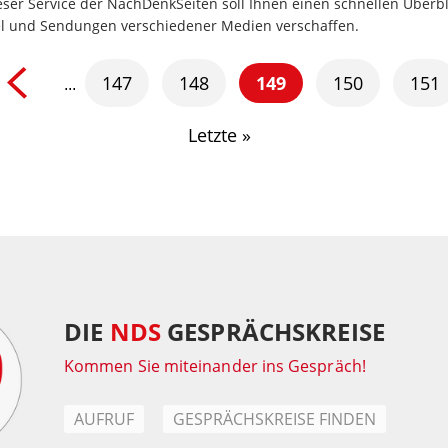
ser Service der NachDenkSeiten soll Ihnen einen schnellen Überbl
kel und Sendungen verschiedener Medien verschaffen.
147
148
149
150
151
...
Letzte »
DIE
NDS
GESPRÄCHSKREISE
Kommen Sie miteinander ins Gespräch!
AUFRUF
GESPRÄCHSKREISE FINDEN