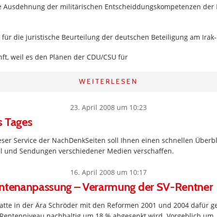
e Ausdehnung der militärischen Entscheiddungskompetenzen der 
 für die juristische Beurteilung der deutschen Beteiligung am Irak-
nft, weil es den Plänen der CDU/CSU für
WEITERLESEN
23. April 2008 um 10:23
s Tages
ser Service der NachDenkSeiten soll Ihnen einen schnellen Überbl
kel und Sendungen verschiedener Medien verschaffen.
16. April 2008 um 10:17
entenanpassung – Verarmung der SV-Rentner
atte in der Ära Schröder mit den Reformen 2001 und 2004 dafür ge
 Rentenniveau nachhaltig um 18 % abgesenkt wird. Vorgeblich um