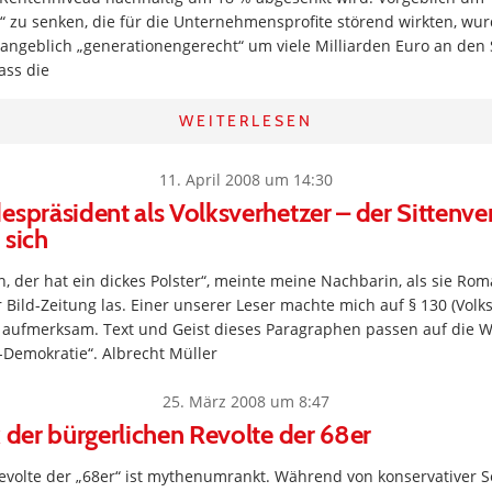
 zu senken, die für die Unternehmensprofite störend wirkten, wur
 angeblich „generationengerecht“ um viele Milliarden Euro an de
ass die
WEITERLESEN
11. April 2008 um 14:30
espräsident als Volksverhetzer – der Sittenver
 sich
n, der hat ein dickes Polster“, meinte meine Nachbarin, als sie Ro
Bild-Zeitung las. Einer unserer Leser machte mich auf § 130 (Volk
 aufmerksam. Text und Geist dieses Paragraphen passen auf die
-Demokratie“. Albrecht Müller
25. März 2008 um 8:47
k der bürgerlichen Revolte der 68er
volte der „68er“ ist mythenumrankt. Während von konservativer Se