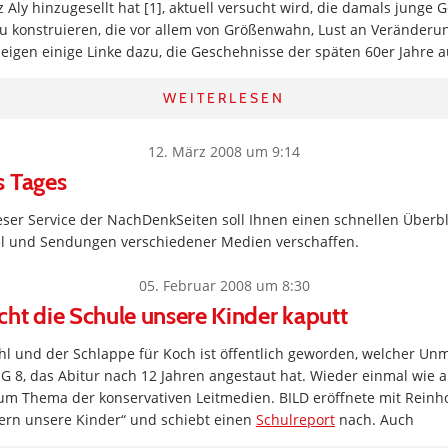
 Aly hinzugesellt hat [1], aktuell versucht wird, die damals junge 
 zu konstruieren, die vor allem von Größenwahn, Lust an Veränder
eigen einige Linke dazu, die Geschehnisse der späten 60er Jahre a
WEITERLESEN
12. März 2008 um 9:14
s Tages
ser Service der NachDenkSeiten soll Ihnen einen schnellen Überbl
kel und Sendungen verschiedener Medien verschaffen.
05. Februar 2008 um 8:30
ht die Schule unsere Kinder kaputt
l und der Schlappe für Koch ist öffentlich geworden, welcher Unm
n G 8, das Abitur nach 12 Jahren angestaut hat. Wieder einmal wi
zum Thema der konservativen Leitmedien. BILD eröffnete mit Rein
ern unsere Kinder“ und schiebt einen
Schulreport
nach. Auch