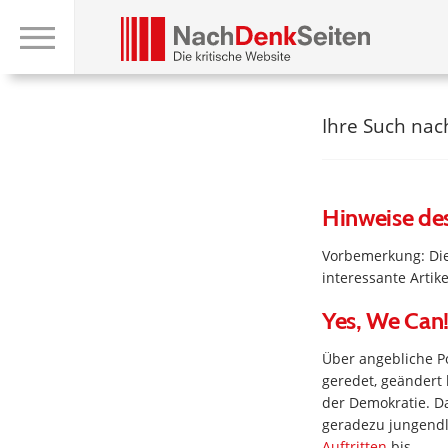
Ihre Such na
Hinweise de
Vorbemerkung: Die
interessante Arti
Yes, We Can
Über angebliche Po
geredet, geändert
der Demokratie. Da
geradezu jungendli
Auftritten
bis