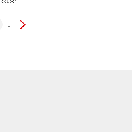
ick über
...