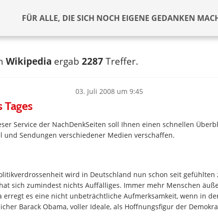
FÜR ALLE, DIE SICH NOCH EIGENE GEDANKEN MAC
ch
Wikipedia
ergab
2287
Treffer.
03. Juli 2008 um 9:45
s Tages
ser Service der NachDenkSeiten soll Ihnen einen schnellen Überbl
kel und Sendungen verschiedener Medien verschaffen.
!
litikverdrossenheit wird in Deutschland nun schon seit gefühlten
 hat sich zumindest nichts Auffälliges. Immer mehr Menschen äuße
 erregt es eine nicht unbeträchtliche Aufmerksamkeit, wenn in de
cher Barack Obama, voller Ideale, als Hoffnungsfigur der Demokra