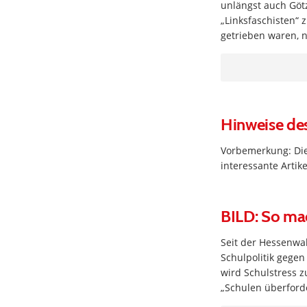
unlängst auch Götz
„Linksfaschisten“
getrieben waren, n
Hinweise de
Vorbemerkung: Die
interessante Arti
BILD: So mac
Seit der Hessenwah
Schulpolitik gege
wird Schulstress 
„Schulen überford