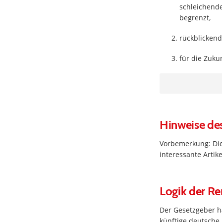
schleichend
begrenzt,
rückblickend
für die Zuku
Hinweise de
Vorbemerkung: Die
interessante Arti
Logik der R
Der Gesetzgeber h
künftige deutsche