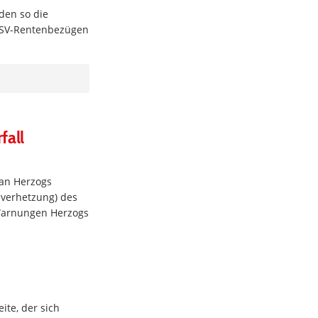
den so die
n SV-Rentenbezügen
fall
man Herzogs
sverhetzung) des
 Warnungen Herzogs
ite, der sich