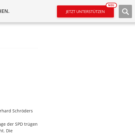
NEU
HEN.
JETZT UNTERSTÜTZEN
erhard Schröders
age der SPD trügen
ht. Die