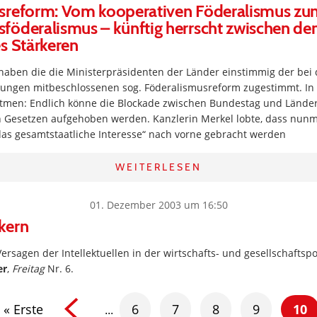
sreform: Vom kooperativen Föderalismus z
föderalismus – künftig herrscht zwischen de
s Stärkeren
aben die die Ministerpräsidenten der Länder einstimmig der bei
lungen mitbeschlossenen sog. Föderalismusreform zugestimmt. I
atmen: Endlich könne die Blockade zwischen Bundestag und Länd
 Gesetzen aufgehoben werden. Kanzlerin Merkel lobte, dass nun
s gesamtstaatliche Interesse“ nach vorne gebracht werden
WEITERLESEN
01. Dezember 2003 um 16:50
kern
Versagen der Intellektuellen in der wirtschafts- und gesellschaftspo
er
,
Freitag
Nr. 6.
« Erste
6
7
8
9
10
...