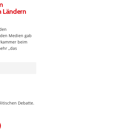
um
n Ländern
 den
n den Medien gab
erkammer beim
mehr „das
litischen Debatte.