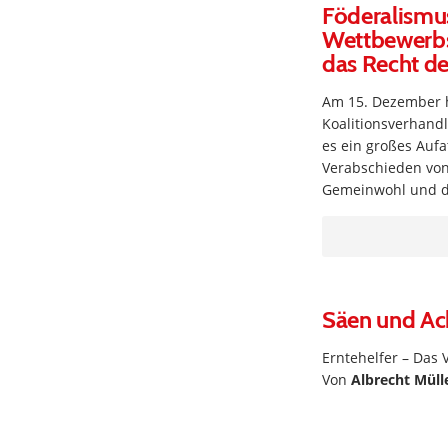
Föderalismu
Wettbewerbs
das Recht de
Am 15. Dezember h
Koalitionsverhand
es ein großes Auf
Verabschieden von
Gemeinwohl und da
Säen und Ac
Erntehelfer – Das 
Von
Albrecht Müll