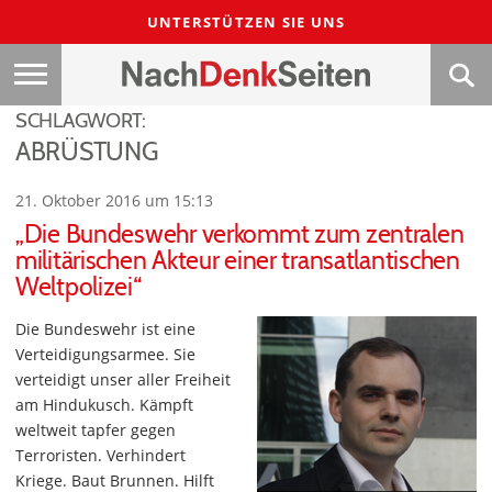
UNTERSTÜTZEN SIE UNS
SCHLAGWORT:
ABRÜSTUNG
21. Oktober 2016 um 15:13
„Die Bundeswehr verkommt zum zentralen
militärischen Akteur einer transatlantischen
Weltpolizei“
Die Bundeswehr ist eine
Verteidigungsarmee. Sie
verteidigt unser aller Freiheit
am Hindukusch. Kämpft
weltweit tapfer gegen
Terroristen. Verhindert
Kriege. Baut Brunnen. Hilft