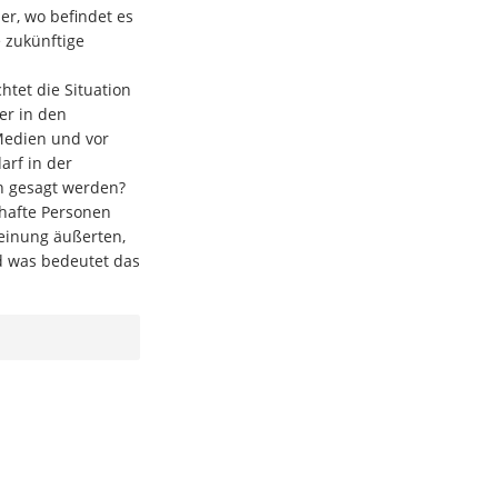
er, wo befindet es
 zukünftige
tet die Situation
er in den
 Medien und vor
arf in der
h gesagt werden?
hafte Personen
einung äußerten,
d was bedeutet das