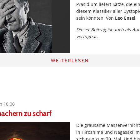
Präsidium liefert Sätze, die ei
diesem Klassiker aller Dystop
sein könnten. Von
Leo Ensel
.
Dieser Beitrag ist auch als Au
verfügbar.
WEITERLESEN
m 10:00
achern zu scharf
Die grausame Massenvernichtu
in Hiroshima und Nagasaki im
sich nun zum 79. Mal. Und bi