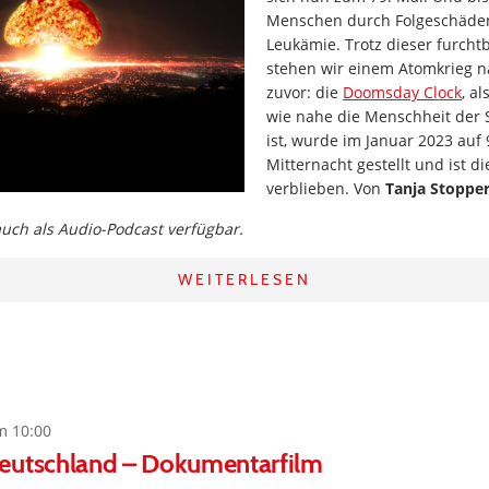
Menschen durch Folgeschäde
Leukämie. Trotz dieser furcht
stehen wir einem Atomkrieg n
zuvor: die
Doomsday Clock
, a
wie nahe die Menschheit der 
ist, wurde im Januar 2023 auf
Mitternacht gestellt und ist di
verblieben. Von
Tanja Stoppe
 auch als Audio-Podcast verfügbar.
WEITERLESEN
m 10:00
eutschland – Dokumentarfilm