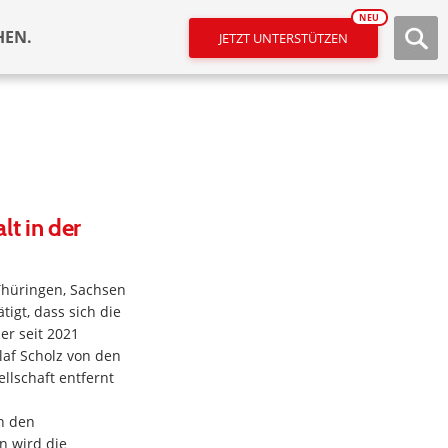
NEU
HEN.
JETZT UNTERSTÜTZEN
t in der
Thüringen, Sachsen
igt, dass sich die
er seit 2021
af Scholz von den
llschaft entfernt
n den
n wird die