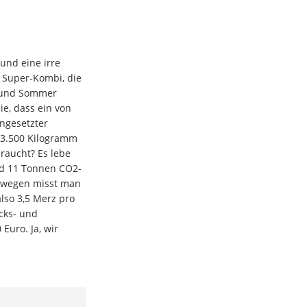
und eine irre
ne Super-Kombi, die
 und Sommer
e, dass ein von
ngesetzter
 3.500 Kilogramm
braucht? Es lebe
nd 11 Tonnen CO2-
eswegen misst man
also 3,5 Merz pro
cks- und
Euro. Ja, wir