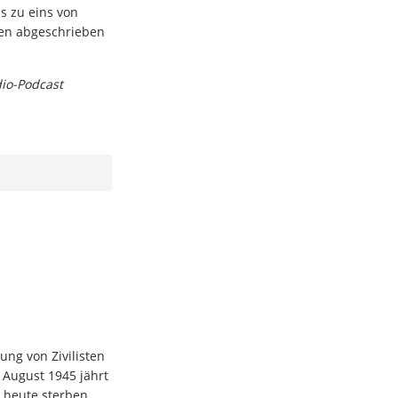
ns zu eins von
ien abgeschrieben
dio-Podcast
ng von Zivilisten
 August 1945 jährt
s heute sterben