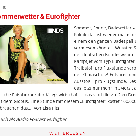
6:30
Sommerwetter & Eurofighter
Sommer, Sonne, Badewetter – 
Politik, das ist wieder mal ei
einem den ganzen Badespaß
vermiesen könnte… Wussten Si
der deutschen Bundeswehr ei
Kampfjet vom Typ Eurofighter
Treibstoff pro Flugstunde ver
der Klimaschutz! Entspreche
Ausstoß – pro Flugstunde. D
das jetzt nur mehr in „Merz“, 
ische Fußabdruck der Kriegswirtschaft … das sind die größten Dre
 dem Globus. Eine Stunde mit diesem „Eurofighter“ kostet 100.000 
 brauchen das…! Von
Lisa Fitz
.
 auch als Audio-Podcast verfügbar.
WEITERLESEN