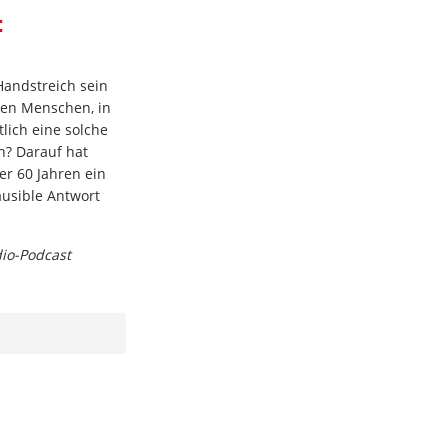
:
andstreich sein
nen Menschen, in
tlich eine solche
? Darauf hat
er 60 Jahren ein
ausible Antwort
dio-Podcast