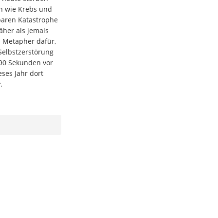
n wie Krebs und
baren Katastrophe
äher als jemals
ls Metapher dafür,
Selbstzerstörung
 90 Sekunden vor
eses Jahr dort
r
.