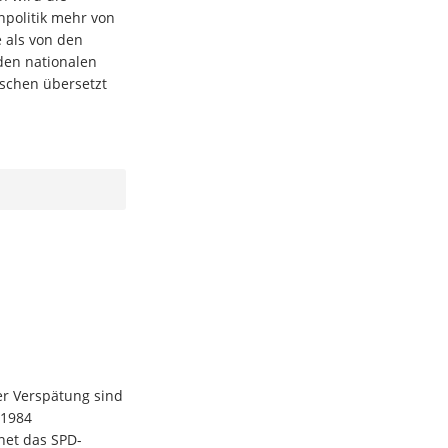
politik mehr von
e als von den
den nationalen
schen übersetzt
ger Verspätung sind
 1984
et das SPD-