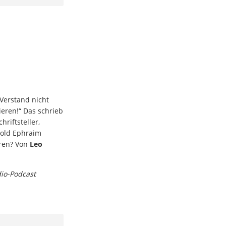
Verstand nicht
lieren!“ Das schrieb
hriftsteller,
hold Ephraim
hren? Von
Leo
dio-Podcast