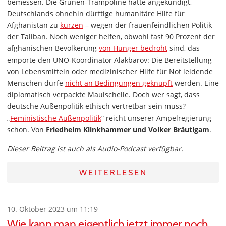
bemessen. Die Grünen-Trampoline hatte angekündigt,
Deutschlands ohnehin dürftige humanitäre Hilfe für
Afghanistan zu
kürzen
– wegen der frauenfeindlichen Politik
der Taliban. Noch weniger helfen, obwohl fast 90 Prozent der
afghanischen Bevölkerung
von Hunger bedroht
sind, das
empörte den UNO-Koordinator Alakbarov: Die Bereitstellung
von Lebensmitteln oder medizinischer Hilfe für Not leidende
Menschen dürfe
nicht an Bedingungen geknüpft
werden. Eine
diplomatisch verpackte Maulschelle. Doch wer sagt, dass
deutsche Außenpolitik ethisch vertretbar sein muss?
„
F
eministische Außenpolitik
“ reicht unserer Ampelregierung
schon. Von
Friedhelm Klinkhammer und Volker Bräutigam
.
Dieser Beitrag ist auch als Audio-Podcast verfügbar.
WEITERLESEN
10. Oktober 2023 um 11:19
Wie kann man eigentlich jetzt immer noch