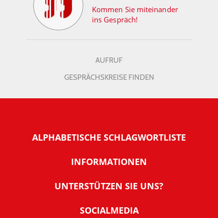
Kommen Sie miteinander
ins Gespräch!
AUFRUF
GESPRÄCHSKREISE FINDEN
ALPHABETISCHE SCHLAGWORTLISTE
INFORMATIONEN
Warum NachDenkSeiten
UNTERSTÜTZEN SIE UNS?
Wer steckt dahinter
Der Förderverein: IQM
SOCIALMEDIA
Tipps zur Nutzung der NachDenkSeiten