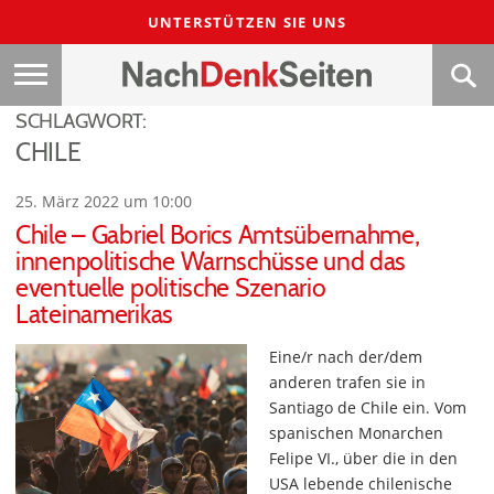
UNTERSTÜTZEN SIE UNS
SCHLAGWORT:
CHILE
25. März 2022 um 10:00
Chile – Gabriel Borics Amtsübernahme,
innenpolitische Warnschüsse und das
eventuelle politische Szenario
Lateinamerikas
Eine/r nach der/dem
anderen trafen sie in
Santiago de Chile ein. Vom
spanischen Monarchen
Felipe VI., über die in den
USA lebende chilenische