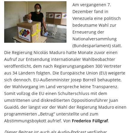
Am vergangenen 7.
Dezember fand in
Venezuela eine politisch
bedeutsame Wahl zur
Erneuerung der
Nationalversammlung
(Bundesparlament) statt.
Die Regierung Nicolás Maduro hatte Monate zuvor einen
Aufruf zur Entsendung internationaler Wahlbeobachter
veröffentlicht, dem nach Regierungsangaben 300 Vertreter
aus 34 Ländern folgten. Die Europäische Union (EU) weigerte
sich dennoch. EU-Außenminister Josep Borrell behauptete,
der Wahlvorgang im Land verspreche keine Transparenz.
Somit vollzog die EU einen Schulterschluss mit dem
umstrittenen und diskreditierten Oppositionsführer Juan
Guaidó, der längst vor der Wahl der Regierung Maduro einen
programmierten „Betrug“ unterstellte und zum
Abstimmungsboykott aufrief. Von
Frederico Füllgraf
.
Dieser Beitrag ist auch als Audio-Podcast verfügbar.