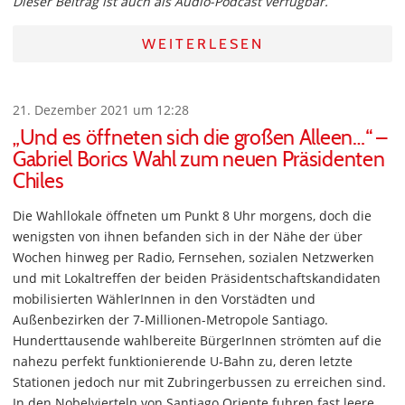
Dieser Beitrag ist auch als Audio-Podcast verfügbar.
WEITERLESEN
21. Dezember 2021 um 12:28
„Und es öffneten sich die großen Alleen…“ –
Gabriel Borics Wahl zum neuen Präsidenten
Chiles
Die Wahllokale öffneten um Punkt 8 Uhr morgens, doch die
wenigsten von ihnen befanden sich in der Nähe der über
Wochen hinweg per Radio, Fernsehen, sozialen Netzwerken
und mit Lokaltreffen der beiden Präsidentschaftskandidaten
mobilisierten WählerInnen in den Vorstädten und
Außenbezirken der 7-Millionen-Metropole Santiago.
Hunderttausende wahlbereite BürgerInnen strömten auf die
nahezu perfekt funktionierende U-Bahn zu, deren letzte
Stationen jedoch nur mit Zubringerbussen zu erreichen sind.
In den Nobelvierteln von Santiago Oriente fuhren fast leere