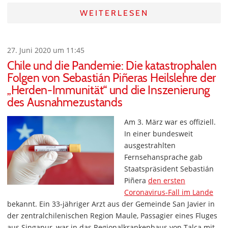
WEITERLESEN
27. Juni 2020 um 11:45
Chile und die Pandemie: Die katastrophalen
Folgen von Sebastián Piñeras Heilslehre der
„Herden-Immunität“ und die Inszenierung
des Ausnahmezustands
Am 3. März war es offiziell.
In einer bundesweit
ausgestrahlten
Fernsehansprache gab
Staatspräsident Sebastián
Piñera
den ersten
Coronavirus-Fall im Lande
bekannt. Ein 33-jähriger Arzt aus der Gemeinde San Javier in
der zentralchilenischen Region Maule, Passagier eines Fluges
aus Singapur, war in das Regionalkrankenhaus von Talca mit