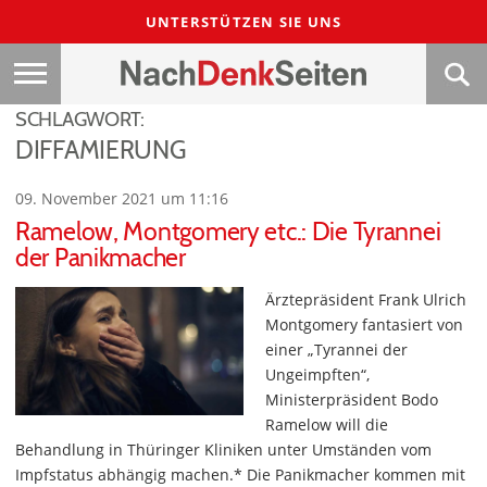
UNTERSTÜTZEN SIE UNS
SCHLAGWORT:
DIFFAMIERUNG
09. November 2021 um 11:16
Ramelow, Montgomery etc.: Die Tyrannei
der Panikmacher
Ärztepräsident Frank Ulrich
Montgomery fantasiert von
einer „Tyrannei der
Ungeimpften“,
Ministerpräsident Bodo
Ramelow will die
Behandlung in Thüringer Kliniken unter Umständen vom
Impfstatus abhängig machen.* Die Panikmacher kommen mit