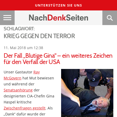
UNTERSTÜTZEN SIE UNS
SCHLAGWORT:
KRIEG GEGEN DEN TERROR
11. Mai 2018 um 12:38
Der Fall „Blutige Gina“ – ein weiteres Zeichen
für den Verfall der USA
Unser Gastautor
Ray
McGovern
hat Mut bewiesen
und während der
Senatsanhörung
der
designierten CIA-Chefin Gina
Haspel kritische
Zwischenfragen gestellt
. Als
„Dank“ dafür wurde der