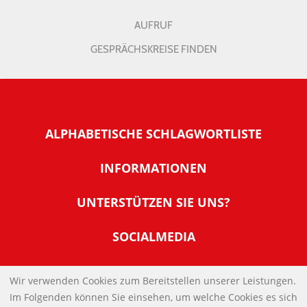
AUFRUF
GESPRÄCHSKREISE FINDEN
ALPHABETISCHE SCHLAGWORTLISTE
INFORMATIONEN
Warum NachDenkSeiten
UNTERSTÜTZEN SIE UNS?
Wer steckt dahinter
Der Förderverein: IQM
SOCIALMEDIA
Tipps zur Nutzung der NachDenkSeiten
Allgemeine Spendeninformationen
Banner und E-Mail-Signaturen
IMPRESSUM
Werden Sie Fördermitglied
Wir verwenden Cookies zum Bereitstellen unserer Leistungen.
Links
Im Folgenden können Sie einsehen, um welche Cookies es sich
Spenden Sie Online
DATENSCHUTZERKLÄRUNG