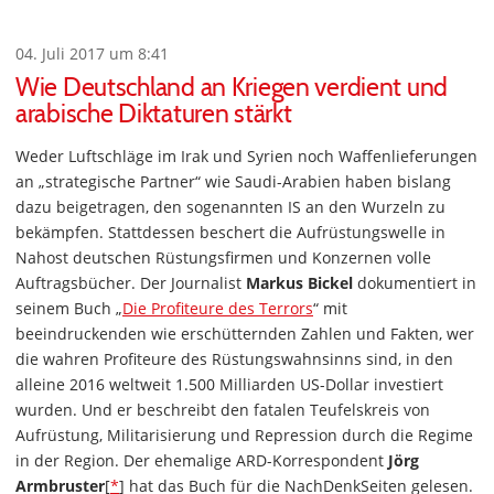
04. Juli 2017 um 8:41
Wie Deutschland an Kriegen verdient und
arabische Diktaturen stärkt
Weder Luftschläge im Irak und Syrien noch Waffenlieferungen
an „strategische Partner“ wie Saudi-Arabien haben bislang
dazu beigetragen, den sogenannten IS an den Wurzeln zu
bekämpfen. Stattdessen beschert die Aufrüstungswelle in
Nahost deutschen Rüstungsfirmen und Konzernen volle
Auftragsbücher. Der Journalist
Markus Bickel
dokumentiert in
seinem Buch „
Die Profiteure des Terrors
“ mit
beeindruckenden wie erschütternden Zahlen und Fakten, wer
die wahren Profiteure des Rüstungswahnsinns sind, in den
alleine 2016 weltweit 1.500 Milliarden US-Dollar investiert
wurden. Und er beschreibt den fatalen Teufelskreis von
Aufrüstung, Militarisierung und Repression durch die Regime
in der Region. Der ehemalige ARD-Korrespondent
Jörg
Armbruster
[
*
] hat das Buch für die NachDenkSeiten gelesen.