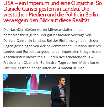
USA – ein Imperium und eine Oligarchie. So
Daniele Ganser gestern in Landau. Die
westlichen Medien und die Politik in Berlin
verweigern den Blick auf diese Realität.
Die NachDenkSeiten waren Mitveranstalter eines
bemerkenswert guten und gut besuchten Vortrags von
Daniele Ganser in Landau. Bei der Einführung habe ich den
Bogen geschlagen von der beklemmenden Situation unseres
Landes und Europas angesichts der imperialen Kriege zu den
Abschiedsfeierlichkeiten zu Ehren des scheidenden US-
Präsidenten Obama in Berlin drei Tage vorher. Meine kurze
Einführungsrede hängt unten an.
Albrecht Müller