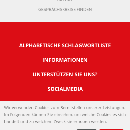
GESPRÄCHSKREISE FINDEN
ALPHABETISCHE SCHLAGWORTLISTE
INFORMATIONEN
Warum NachDenkSeiten
UNTERSTÜTZEN SIE UNS?
Wer steckt dahinter
Der Förderverein: IQM
SOCIALMEDIA
Tipps zur Nutzung der NachDenkSeiten
Allgemeine Spendeninformationen
Banner und E-Mail-Signaturen
IMPRESSUM
Werden Sie Fördermitglied
Wir verwenden Cookies zum Bereitstellen unserer Leistungen.
Links
Im Folgenden können Sie einsehen, um welche Cookies es sich
Spenden Sie Online
DATENSCHUTZERKLÄRUNG
Kontakt
handelt und zu welchem Zweck sie erhoben werden.