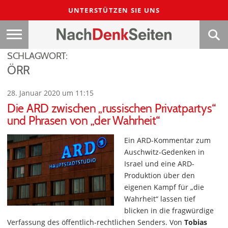
UNTERSTÜTZEN SIE UNS
SCHLAGWORT:
ÖRR
28. Januar 2020 um 11:15
Die ARD zwischen „russischen Privatpartys“
und Phrasen von „der Wahrheit“
Ein ARD-Kommentar zum
Auschwitz-Gedenken in
Israel und eine ARD-
Produktion über den
eigenen Kampf für „die
Wahrheit“ lassen tief
blicken in die fragwürdige
Verfassung des öffentlich-rechtlichen Senders. Von
Tobias