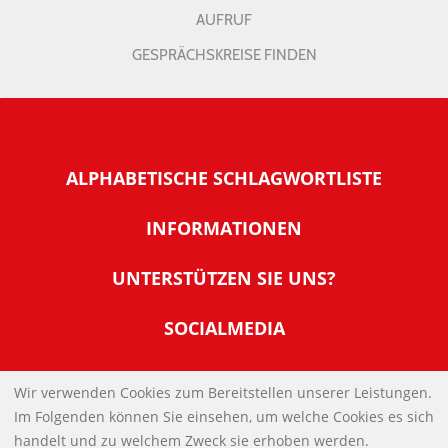
AUFRUF
GESPRÄCHSKREISE FINDEN
ALPHABETISCHE SCHLAGWORTLISTE
INFORMATIONEN
Warum NachDenkSeiten
UNTERSTÜTZEN SIE UNS?
Wer steckt dahinter
Der Förderverein: IQM
SOCIALMEDIA
Tipps zur Nutzung der NachDenkSeiten
Allgemeine Spendeninformationen
Banner und E-Mail-Signaturen
IMPRESSUM
Werden Sie Fördermitglied
Wir verwenden Cookies zum Bereitstellen unserer Leistungen.
Links
Im Folgenden können Sie einsehen, um welche Cookies es sich
Spenden Sie Online
DATENSCHUTZERKLÄRUNG
Kontakt
handelt und zu welchem Zweck sie erhoben werden.