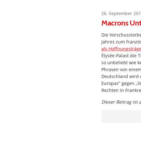
26. September 201
Macrons Unte
Die Vorschusslorb
Jahres zum franzö
als Hoffnungsträg
Élysée-Palast die 
so unbeliebt wie k
Phrasen von einem
Deutschland wird e
Europas“ gegen „l
Rechten in Frankr
Dieser Beitrag ist