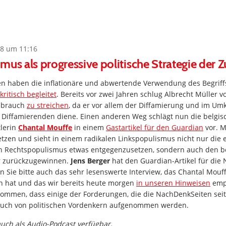
8 um 11:16
mus als progressive politische Strategie der 
n haben die inflationäre und abwertende Verwendung des Begriff
kritisch begleitet
. Bereits vor zwei Jahren schlug Albrecht Müller vo
ebrauch
zu streichen
, da er vor allem der Diffamierung und im Um
Diffamierenden diene. Einen anderen Weg schlägt nun die belgis
tlerin
Chantal Mouffe
in einem
Gastartikel für den Guardian
vor. M
setzen und sieht in einem radikalen Linkspopulismus nicht nur die
 Rechtspopulismus etwas entgegenzusetzen, sondern auch den b
r zurückzugewinnen.
Jens Berger
hat den Guardian-Artikel für die
n Sie bitte auch das sehr lesenswerte Interview, das Chantal Mouf
n hat und das wir bereits heute morgen
in unseren Hinweisen
empf
kommen, dass einige der Forderungen, die die NachDenkSeiten sei
auch von politischen Vordenkern aufgenommen werden.
 auch als Audio-Podcast verfügbar.