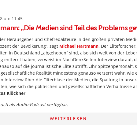
8 um 11:45
tmann: „Die Medien sind Teil des Problems g
l der Herausgeber und Chefredakteure in den großen privaten Me
ozent der Bevölkerung“, sagt
Michael Hartmann
. Der Eliteforscher
Eliten in Deutschland „abgehoben“ sind, also sich weit von der Lebe
g entfernt haben, verweist im NachDenkSeiten-Interview darauf, d
uso auf die journalistische Elite zutrifft. „Ihr Spitzenpersonal“, 
 gesellschaftliche Realität mindestens genauso verzerrt wahr, wie es
. Ein Interview über die Filterblase der Medien, die Spaltung in unse
ten, wie sich die politischen und gesellschaftlichen Verhältnisse ä
us Klöckner
.
 auch als Audio-Podcast verfügbar.
WEITERLESEN