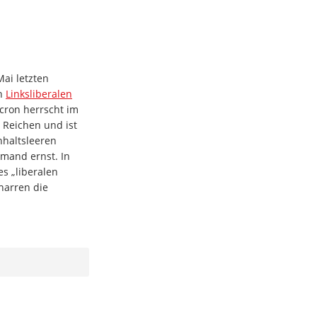
ai letzten
en
Linksliberalen
cron herrscht im
r Reichen und ist
nhaltsleeren
mand ernst. In
s „liberalen
harren die