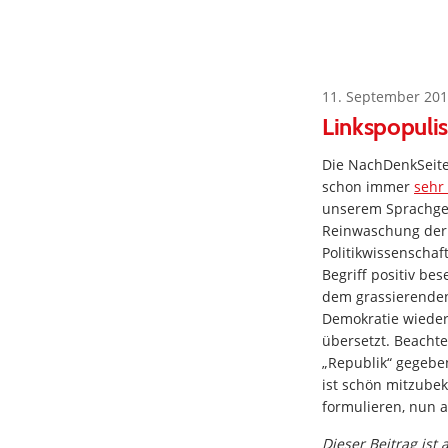
11. September 201
Linkspopulis
Die NachDenkSeite
schon immer
sehr 
unserem Sprachg
Reinwaschung der 
Politikwissenschaf
Begriff positiv be
dem grassierenden
Demokratie wiede
übersetzt. Beachte
„Republik“ gegebe
ist schön mitzube
formulieren, nun 
Dieser Beitrag ist