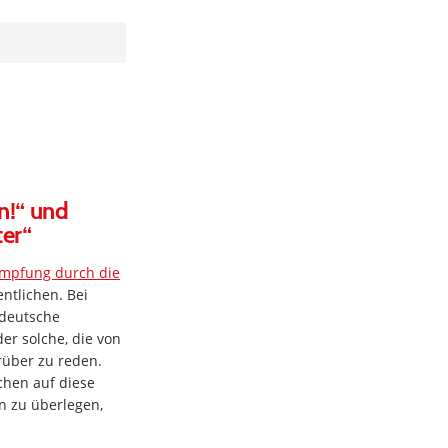
n!“ und
er“
impfung durch die
entlichen. Bei
 deutsche
er solche, die von
rüber zu reden.
chen auf diese
nn zu überlegen,