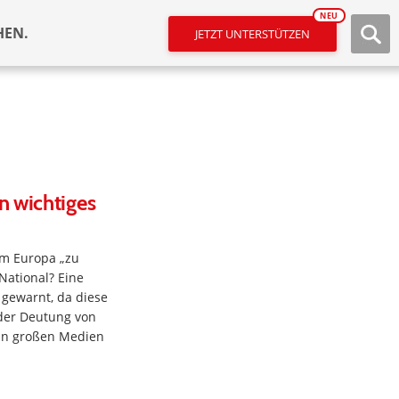
NEU
HEN.
JETZT UNTERSTÜTZEN
n wichtiges
um Europa „zu
National? Eine
 gewarnt, da diese
 der Deutung von
in großen Medien