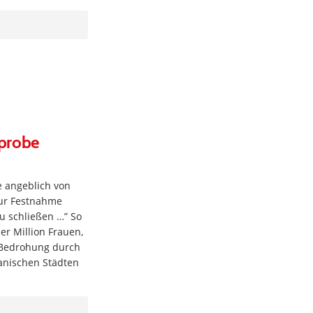
ßprobe
e angeblich von
zur Festnahme
zu schließen …” So
er Million Frauen,
 Bedrohung durch
ianischen Städten