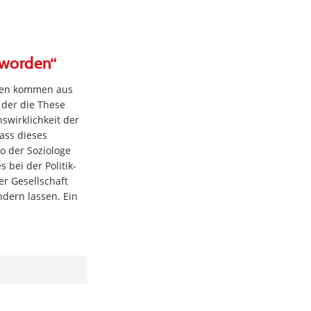
eworden“
dien kommen aus
, der die These
nswirklichkeit der
ass dieses
so der Soziologe
 bei der Politik-
rer Gesellschaft
ndern lassen. Ein