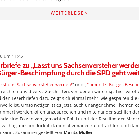
WEITERLESEN
8 um 11:45
rbriefe zu „Lasst uns Sachsenversteher werde
Bürger-Beschimpfung durch die SPD geht weit
asst uns Sachsenversteher werden!
“ und „
Chemnitz: Bürger-Besch
rreichten uns diverse Zuschriften, von denen wir einige hier veröff
den Leserbriefen dazu zeigt sich einmal mehr, wie gespalten die
erweile ist. Umso nötiger ist es jetzt, auch unangenehme Themen od
klammert werden, offen anzusprechen und miteinander sachlich da
ände sind Folgen von gemachter Politik und der Reaktion der Mens
cher wichtig, dies im Rückblick einmal genauer zu betrachten und da
n kann. Zusammengestellt von
Moritz Müller
.