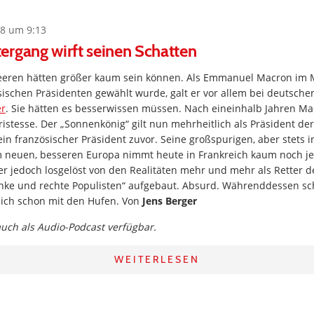
8 um 9:13
rgang wirft seinen Schatten
eeren hätten größer kaum sein können. Als Emmanuel Macron im M
sischen Präsidenten gewählt wurde, galt er vor allem bei deutsch
er
. Sie hätten es besserwissen müssen. Nach eineinhalb Jahren Ma
Tristesse. Der „Sonnenkönig“ gilt nun mehrheitlich als Präsident de
ein französischer Präsident zuvor. Seine großspurigen, aber stets i
 neuen, besseren Europa nimmt heute in Frankreich kaum noch je
r jedoch losgelöst von den Realitäten mehr und mehr als Retter de
inke und rechte Populisten“ aufgebaut. Absurd. Währenddessen sc
eich schon mit den Hufen. Von
Jens Berger
 auch als Audio-Podcast verfügbar.
WEITERLESEN