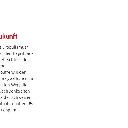
Zukunft
s „Populismus“
r, den Begriff aus
kehrschluss der
che
ouffe will den
 einzige Chance, um
esten Weg, die
 NachDenkSeiten
fe der Schweizer
ohlen haben. Es
t Langem