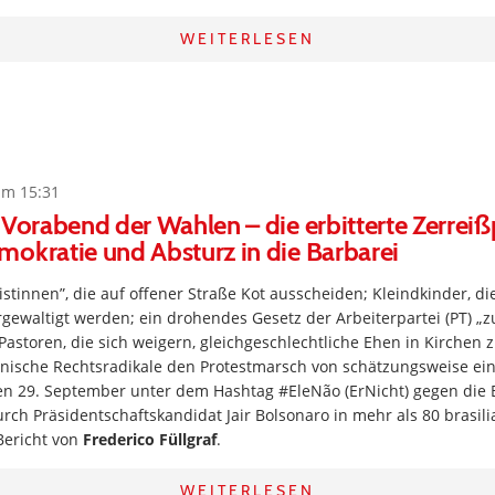
WEITERLESEN
um 15:31
 Vorabend der Wahlen – die erbitterte Zerrei
okratie und Absturz in die Barbarei
stinnen”, die auf offener Straße Kot ausscheiden; Kleindkinder, di
gewaltigt werden; ein drohendes Gesetz der Arbeiterpartei (PT) „
Pastoren, die sich weigern, gleichgeschlechtliche Ehen in Kirchen 
ianische Rechtsradikale den Protestmarsch von schätzungsweise ein
n 29. September unter dem Hashtag #EleNão (ErNicht) gegen die
ch Präsidentschaftskandidat Jair Bolsonaro in mehr als 80 brasil
 Bericht von
Frederico Füllgraf
.
WEITERLESEN