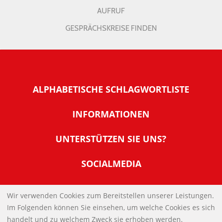
AUFRUF
GESPRÄCHSKREISE FINDEN
ALPHABETISCHE SCHLAGWORTLISTE
INFORMATIONEN
Warum NachDenkSeiten
UNTERSTÜTZEN SIE UNS?
Wer steckt dahinter
Der Förderverein: IQM
SOCIALMEDIA
Tipps zur Nutzung der NachDenkSeiten
Allgemeine Spendeninformationen
Banner und E-Mail-Signaturen
IMPRESSUM
Werden Sie Fördermitglied
Wir verwenden Cookies zum Bereitstellen unserer Leistungen.
Links
Im Folgenden können Sie einsehen, um welche Cookies es sich
Spenden Sie Online
DATENSCHUTZERKLÄRUNG
Kontakt
handelt und zu welchem Zweck sie erhoben werden.