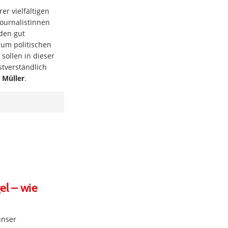
r vielfältigen
Journalistinnen
den gut
zum politischen
sollen in dieser
stverständlich
 Müller
.
l – wie
unser