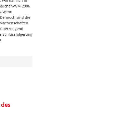
will nämlich in
rmärchen-WM 2006
es, wenn
 Dennoch sind die
n Machenschaften
h überzeugend
re Schlussfolgerung
r
 des