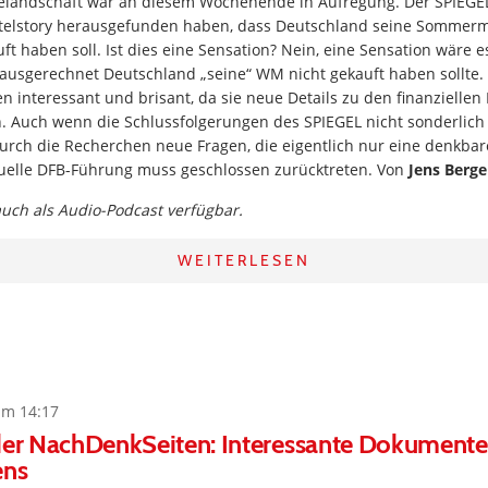
elandschaft war an diesem Wochenende in Aufregung. Der SPIEGEL 
Titelstory herausgefunden haben, dass Deutschland seine Somme
t haben soll. Ist dies eine Sensation? Nein, eine Sensation wäre 
ausgerechnet Deutschland „seine“ WM nicht gekauft haben sollte.
 interessant und brisant, da sie neue Details zu den finanzielle
. Auch wenn die Schlussfolgerungen des SPIEGEL nicht sonderlic
 durch die Recherchen neue Fragen, die eigentlich nur eine denkba
ktuelle DFB-Führung muss geschlossen zurücktreten. Von
Jens Berge
 auch als Audio-Podcast verfügbar.
WEITERLESEN
um 14:17
 der NachDenkSeiten: Interessante Dokumente
ens