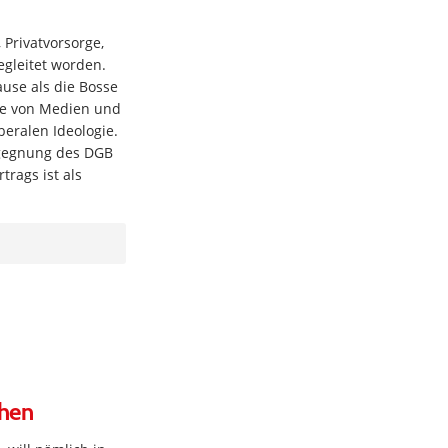
 Privatvorsorge,
egleitet worden.
use als die Bosse
he von Medien und
beralen Ideologie.
egegnung des DGB
trags ist als
hen