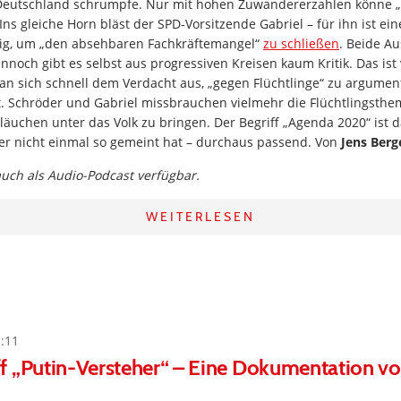
 Deutschland schrumpfe. Nur mit hohen Zuwandererzahlen könne 
Ins gleiche Horn bläst der SPD-Vorsitzende Gabriel – für ihn ist ei
ig, um „den absehbaren Fachkräftemangel“
zu schließen
. Beide A
nnoch gibt es selbst aus progressiven Kreisen kaum Kritik. Das ist 
man sich schnell dem Verdacht aus, „gegen Flüchtlinge“ zu argumen
t. Schröder und Gabriel missbrauchen vielmehr die Flüchtlingsthe
äuchen unter das Volk zu bringen. Der Begriff „Agenda 2020“ ist d
her nicht einmal so gemeint hat – durchaus passend. Von
Jens Berg
 auch als Audio-Podcast verfügbar.
WEITERLESEN
1:11
f „Putin-Versteher“ – Eine Dokumentation vo