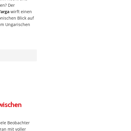
den? Der
Varga
wirft einen
onischen Blick auf
em Ungarischen
zwischen
viele Beobachter
ran mit voller