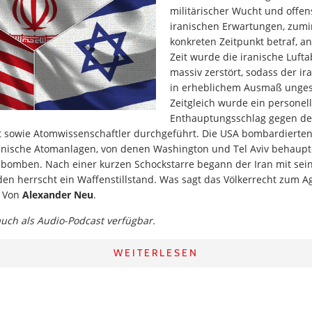
militärischer Wucht und offen
iranischen Erwartungen, zum
konkreten Zeitpunkt betraf, a
Zeit wurde die iranische Luf
massiv zerstört, sodass der i
in erheblichem Ausmaß ungesc
Zeitgleich wurde ein personel
Enthauptungsschlag gegen de
t sowie Atomwissenschaftler durchgeführt. Die USA bombardierte
anische Atomanlagen, von denen Washington und Tel Aviv behaupt
omben. Nach einer kurzen Schockstarre begann der Iran mit sei
en herrscht ein Waffenstillstand. Was sagt das Völkerrecht zum Ag
? Von
Alexander Neu
.
 auch als Audio-Podcast verfügbar.
WEITERLESEN