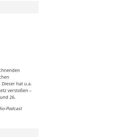
eichnenden
schen
 Dieser hat u.a.
etz verstoßen –
 und 26.
dio-Podcast