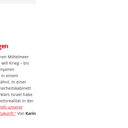
gen
hen Mittelmeer
will Krieg – bis
Benjamin
l in einem
ähnt. In einer
herheitskabinett
klärt, Israel habe
itsrealität in der
Wohl unserer
Zukunft.“
Von
Karin