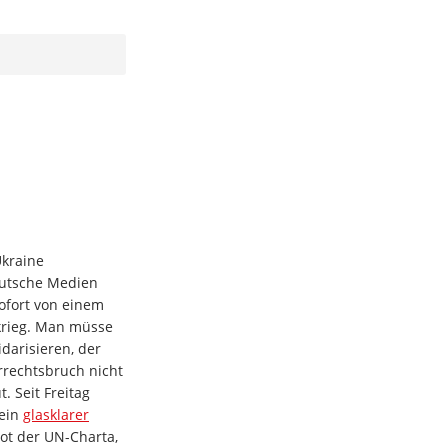
Ukraine
eutsche Medien
ofort von einem
skrieg. Man müsse
darisieren, der
rrechtsbruch nicht
. Seit Freitag
 ein
glasklarer
ot der UN-Charta,