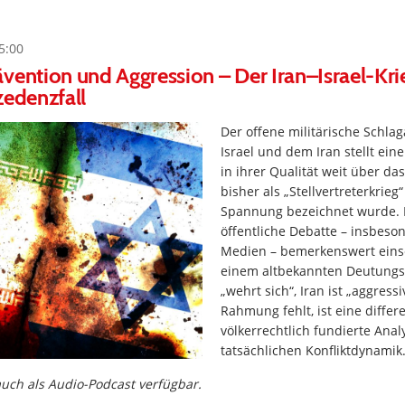
5:00
vention und Aggression – Der Iran–Israel-Krie
zedenzfall
Der offene militärische Schla
Israel und dem Iran stellt eine
in ihrer Qualität weit über da
bisher als „Stellvertreterkrieg
Spannung bezeichnet wurde. 
öffentliche Debatte – insbeso
Medien – bemerkenswert einsei
einem altbekannten Deutungsm
„wehrt sich“, Iran ist „aggressi
Rahmung fehlt, ist eine differ
völkerrechtlich fundierte Anal
tatsächlichen Konfliktdynamik
 auch als Audio-Podcast verfügbar.