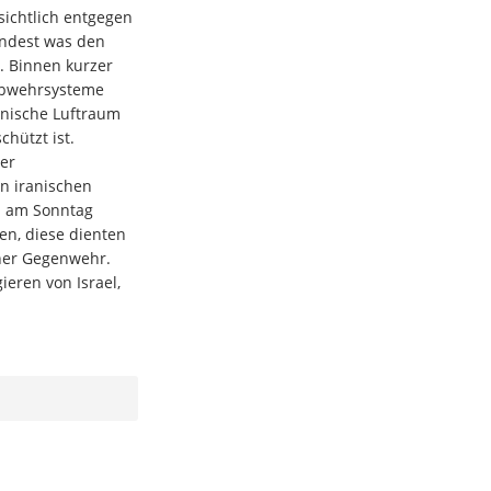
sichtlich entgegen
indest was den
n. Binnen kurzer
tabwehrsysteme
ranische Luftraum
hützt ist.
ler
n iranischen
n am Sonntag
en, diese dienten
ner Gegenwehr.
ieren von Israel,