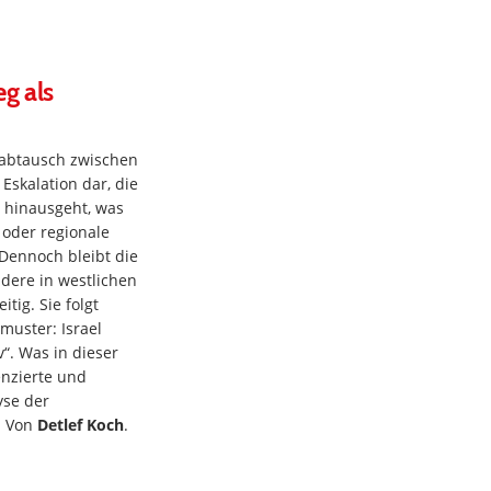
g als
gabtausch zwischen
 Eskalation dar, die
s hinausgeht, was
“ oder regionale
Dennoch bleibt die
ndere in westlichen
tig. Sie folgt
uster: Israel
v“. Was in dieser
enzierte und
yse der
. Von
Detlef Koch
.