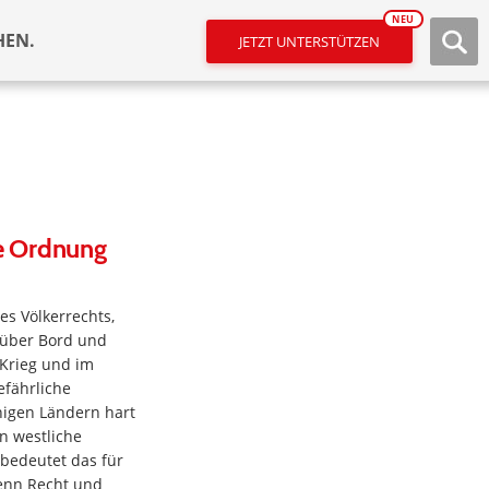
NEU
HEN.
JETZT UNTERSTÜTZEN
le Ordnung
es Völkerrechts,
 über Bord und
-Krieg und im
efährliche
nigen Ländern hart
en westliche
 bedeutet das für
wenn Recht und