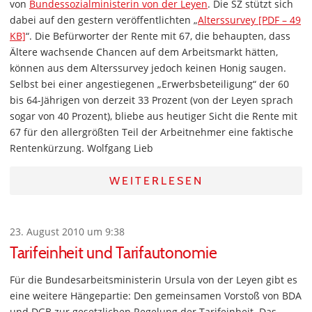
von
Bundessozialministerin von der Leyen
. Die SZ stützt sich
dabei auf den gestern veröffentlichten „
Alterssurvey [PDF – 49
KB]
“. Die Befürworter der Rente mit 67, die behaupten, dass
Ältere wachsende Chancen auf dem Arbeitsmarkt hätten,
können aus dem Alterssurvey jedoch keinen Honig saugen.
Selbst bei einer angestiegenen „Erwerbsbeteiligung“ der 60
bis 64-Jährigen von derzeit 33 Prozent (von der Leyen sprach
sogar von 40 Prozent), bliebe aus heutiger Sicht die Rente mit
67 für den allergrößten Teil der Arbeitnehmer eine faktische
Rentenkürzung. Wolfgang Lieb
WEITERLESEN
23. August 2010 um 9:38
Tarifeinheit und Tarifautonomie
Für die Bundesarbeitsministerin Ursula von der Leyen gibt es
eine weitere Hängepartie: Den gemeinsamen Vorstoß von BDA
und DGB zur gesetzlichen Regelung der Tarifeinheit. Das