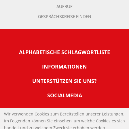
AUFRUF
GESPRÄCHSKREISE FINDEN
ALPHABETISCHE SCHLAGWORTLISTE
INFORMATIONEN
Warum NachDenkSeiten
UNTERSTÜTZEN SIE UNS?
Wer steckt dahinter
Der Förderverein: IQM
SOCIALMEDIA
Tipps zur Nutzung der NachDenkSeiten
Allgemeine Spendeninformationen
Banner und E-Mail-Signaturen
IMPRESSUM
Werden Sie Fördermitglied
Wir verwenden Cookies zum Bereitstellen unserer Leistungen.
Links
Im Folgenden können Sie einsehen, um welche Cookies es sich
Spenden Sie Online
DATENSCHUTZERKLÄRUNG
Kontakt
handelt und zu welchem Zweck sie erhoben werden.