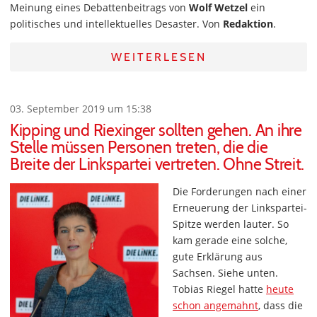
Meinung eines Debattenbeitrags von
Wolf Wetzel
ein
politisches und intellektuelles Desaster. Von
Redaktion
.
WEITERLESEN
03. September 2019 um 15:38
Kipping und Riexinger sollten gehen. An ihre
Stelle müssen Personen treten, die die
Breite der Linkspartei vertreten. Ohne Streit.
Die Forderungen nach einer
Erneuerung der Linkspartei-
Spitze werden lauter. So
kam gerade eine solche,
gute Erklärung aus
Sachsen. Siehe unten.
Tobias Riegel hatte
heute
schon angemahnt
, dass die