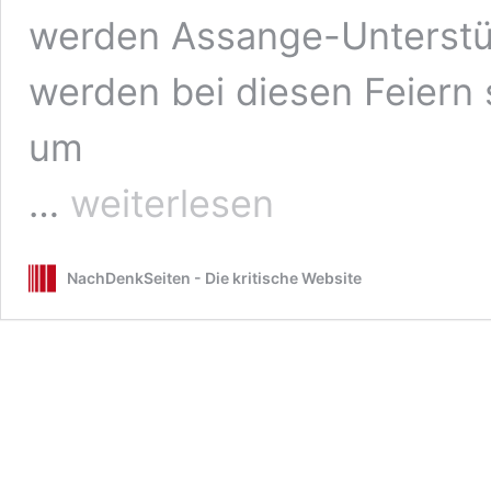
werden Assange-Unterstüt
werden bei diesen Feiern 
um
Julian
…
weiterlesen
Assange
kann
heute
NachDenkSeiten - Die kritische Website
seinen
Geburtstag
als
freier
Mann
feiern