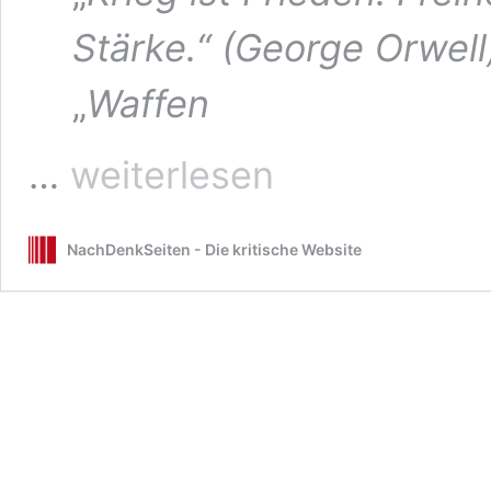
Stärke.“ (George Orwell
„
Waffen
Leben
…
weiterlesen
im
Irrenhaus
NachDenkSeiten - Die kritische Website