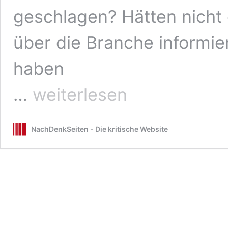
geschlagen? Hätten nicht 
über die Branche informie
haben
Der
…
weiterlesen
Diesel-
Skandal
und
NachDenkSeiten - Die kritische Website
das
Versagen
der
Presse:
„Das
ist
ein
sehr
heißes
Eisen“