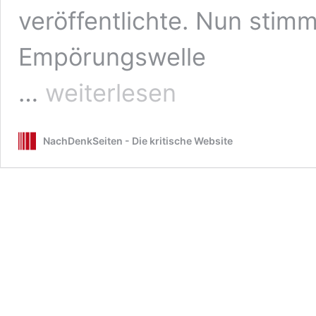
veröffentlichte. Nun sti
Empörungswelle
Danke
…
weiterlesen
Nena!
NachDenkSeiten - Die kritische Website