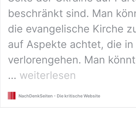
beschränkt sind. Man kön
die evangelische Kirche z
auf Aspekte achtet, die in
verlorengehen. Man könnt
Die
…
weiterlesen
evangelische
Akademie
Frankfurt
NachDenkSeiten - Die kritische Website
auf
Kriegskurs