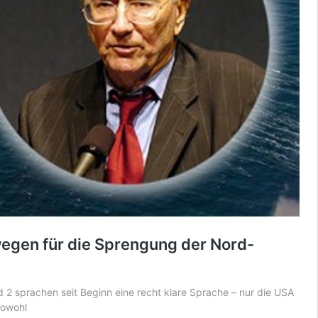
egen für die Sprengung der Nord-
nd 2 sprachen seit Beginn eine
recht klare Sprache
– nur die USA
sowohl