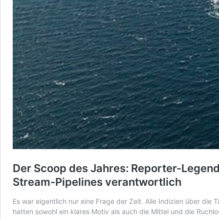
Der Scoop des Jahres: Reporter-Legen
Stream-Pipelines verantwortlich
Es war eigentlich nur eine Frage der Zeit. Alle Indizien über d
hatten sowohl ein klares Motiv als auch die Mittel und die Ruchl