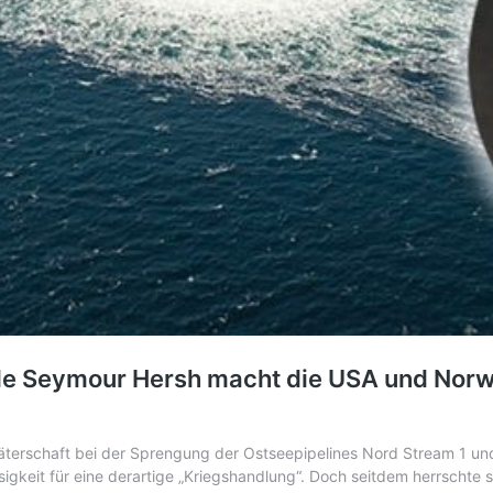
de Seymour Hersh macht die USA und Norw
ie Täterschaft bei der Sprengung der Ostseepipelines Nord Stream 1 u
osigkeit für eine derartige „Kriegshandlung“. Doch seitdem herrschte 