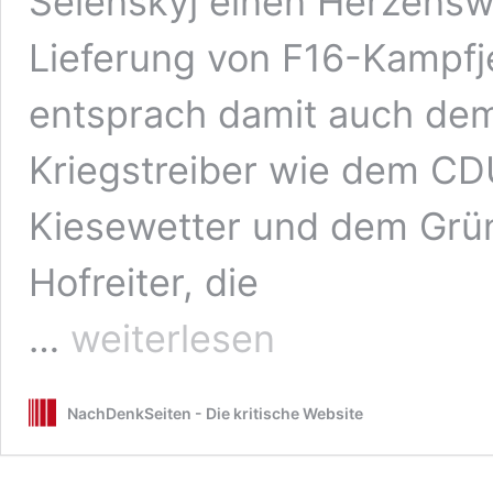
Selenskyj einen Herzenswu
Lieferung von F16-Kampfje
entsprach damit auch de
Kriegstreiber wie dem CDU
Kiesewetter und dem Grü
Hofreiter, die
Die
…
weiterlesen
Kampfjet-
Koalition:
Die
NachDenkSeiten - Die kritische Website
Dummheit
der
europäischen
Vasallen