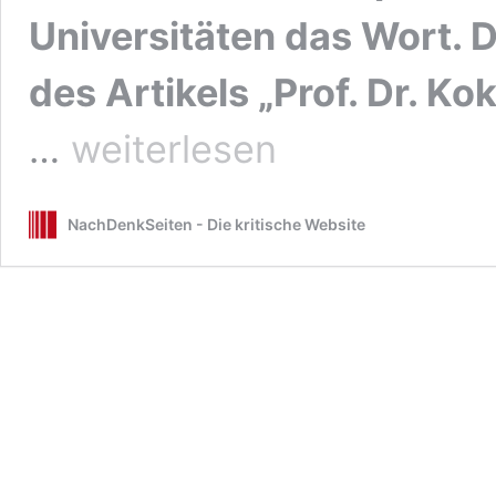
Universitäten das Wort. D
des Artikels „Prof. Dr. Ko
Abschied
…
weiterlesen
vom
Altpapier.
Der
NachDenkSeiten - Die kritische Website
SPIEGEL
hat
fertig