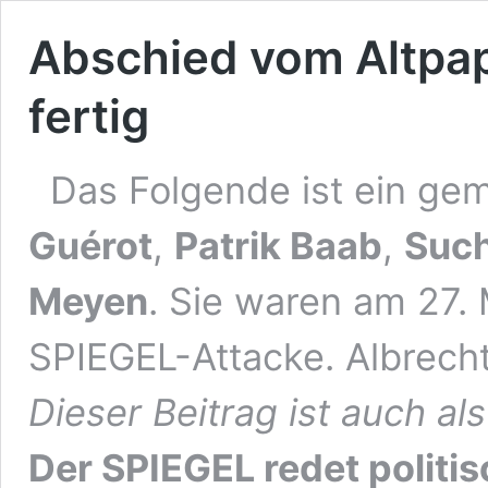
Abschied vom Altpap
fertig
Das Folgende ist ein ge
Guérot
,
Patrik Baab
,
Such
Meyen
. Sie waren am 27.
SPIEGEL-Attacke. Albrecht
Dieser Beitrag ist auch al
Der SPIEGEL redet politi