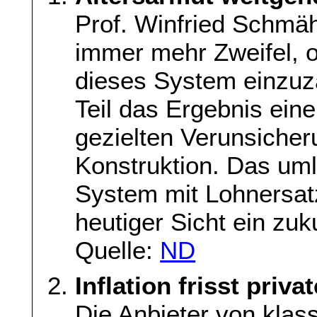
Prof. Winfried Schmäh
immer mehr Zweifel, o
dieses System einzuza
Teil das Ergebnis eine
gezielten Verunsicheru
Konstruktion. Das um
System mit Lohnersatz
heutiger Sicht ein zuk
Quelle:
ND
Inflation frisst priv
Die Anbieter von klas