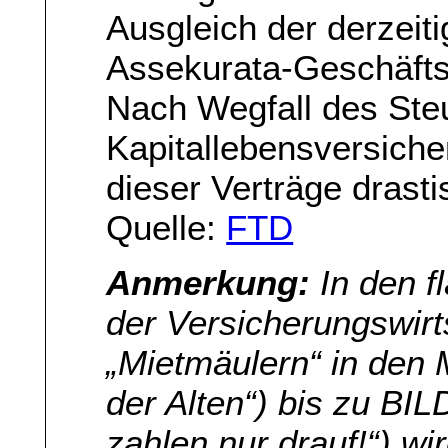
Ausgleich der derzeiti
Assekurata-Geschäftsf
Nach Wegfall des Steu
Kapitallebensversiche
dieser Verträge drast
Quelle:
FTD
Anmerkung:
In den 
der Versicherungswirt
„Mietmäulern“ in den
der Alten“) bis zu BIL
zahlen nur drauf!“) w