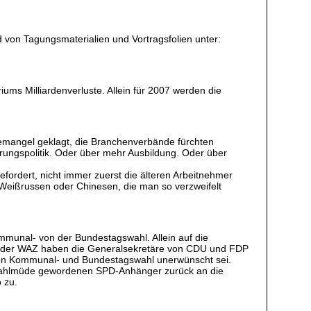
von Tagungsmaterialien und Vortragsfolien unter:
ums Milliardenverluste. Allein für 2007 werden die
temangel geklagt, die Branchenverbände fürchten
ungspolitik. Oder über mehr Ausbildung. Oder über
fordert, nicht immer zuerst die älteren Arbeitnehmer
 Weißrussen oder Chinesen, die man so verzweifelt
unal- von der Bundestagswahl. Allein auf die
 der WAZ haben die Generalsekretäre von CDU und FDP
 von Kommunal- und Bundestagswahl unerwünscht sei.
er wahlmüde gewordenen SPD-Anhänger zurück an die
 zu.