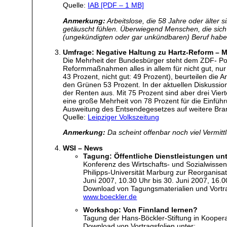
Quelle:
IAB [PDF – 1 MB]
Anmerkung:
Arbeitslose, die 58 Jahre oder älter
getäuscht fühlen. Überwiegend Menschen, die sich
(ungekündigten oder gar unkündbaren) Beruf haben
Umfrage: Negative Haltung zu Hartz-Reform – M
Die Mehrheit der Bundesbürger steht dem ZDF- Pol
Reformmaßnahmen alles in allem für nicht gut, nur 
43 Prozent, nicht gut: 49 Prozent), beurteilen die
den Grünen 53 Prozent. In der aktuellen Diskussio
der Renten aus. Mit 75 Prozent sind aber drei Vier
eine große Mehrheit von 78 Prozent für die Einfüh
Ausweitung des Entsendegesetzes auf weitere Bra
Quelle:
Leipziger Volkszeitung
Anmerkung:
Da scheint offenbar noch viel Vermittl
WSI – News
Tagung: Öffentliche Dienstleistungen unt
Konferenz des Wirtschafts- und Sozialwissen
Philipps-Universität Marburg zur Reorganisat
Juni 2007, 10.30 Uhr bis 30. Juni 2007, 16.0
Download von Tagungsmaterialien und Vortra
www.boeckler.de
Workshop: Von Finnland lernen?
Tagung der Hans-Böckler-Stiftung in Kooperat
Download von Vortragsfolien unter: