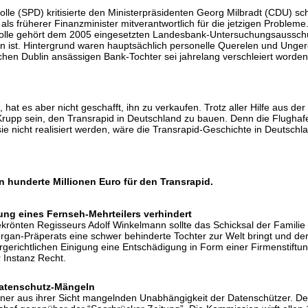
le (SPD) kritisierte den Ministerpräsidenten Georg Milbradt (CDU) scha
als früherer Finanzminister mitverantwortlich für die jetzigen Proble
Nolle gehört dem 2005 eingesetzten Landesbank-Untersuchungsausschuss
 ist. Hintergrund waren hauptsächlich personelle Querelen und Ungere
schen Dublin ansässigen Bank-Tochter sei jahrelang verschleiert word
, hat es aber nicht geschafft, ihn zu verkaufen. Trotz aller Hilfe aus de
pp sein, den Transrapid in Deutschland zu bauen. Denn die Flughafena
 sie nicht realisiert werden, wäre die Transrapid-Geschichte in Deuts
in hunderte Millionen Euro für den Transrapid.
ung eines Fernseh-Mehrteilers verhindert
ekrönten Regisseurs Adolf Winkelmann sollte das Schicksal der Famil
gan-Präperats eine schwer behinderte Tochter zur Welt bringt und 
rgerichtlichen Einigung eine Entschädigung in Form einer Firmenstiftun
 Instanz Recht.
atenschutz-Mängeln
ner aus ihrer Sicht mangelnden Unabhängigkeit der Datenschützer. D