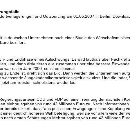
rungsfalle
dortverlagerungen und Outsourcing am 01.06.2007 in Berlin. Download 
l
t in deutschen Unternehmen nach einer Studie des Wirtschaftsministeri
Euro beziffert.
och- und Endphase eines Aufschwungs: Es wird lauthals über Fachkräf
en, und dann diskutieren alle zusammen über eine bessere Einwander
o war es im Jahr 2000, so ist es diesmal.
 zu Ende ist, dreht sich das Bild. Dann werden die Unternehmen aufge
r wachsende Jungakademikerarbeitslosigkeit diskutiert. Und die Inder,
etzt am liebsten schnellstens wieder los.
egierungsparteien CDU und FDP auf eine Trennung der nächsten Komm
n Mehrausgaben von rund 42 Millionen Euro zu. Nach Informationen
r bereits diktiert, dass “aus politischen Erwägungen” eine Kopplung
t einer deutlich höheren Wahlbeteiligung, weil sie vor allem viele d
ch nach ersten Schätzungen Mehrausgaben von rund 42 Millionen Euro