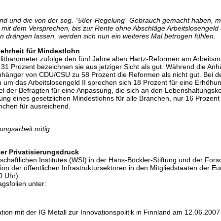
 sind und die von der sog. “58er-Regelung” Gebrauch gemacht haben, mü
 mit dem Versprechen, bis zur Rente ohne Abschläge Arbeitslosengeld 
 drängen lassen, werden sich nun ein weiteres Mal betrogen fühlen.
ehrheit für Mindestlohn
itbarometer zufolge den fünf Jahre alten Hartz-Reformen am Arbeitsma
31 Prozent bezeichnen sie aus jetziger Sicht als gut. Während die Anh
 Anhänger von CDU/CSU zu 58 Prozent die Reformen als nicht gut. Bei de
n um das Arbeitslosengeld II sprechen sich 18 Prozent für eine Erhöhu
tel der Befragten für eine Anpassung, die sich an den Lebenshaltungsko
rung eines gesetzlichen Mindestlohns für alle Branchen, nur 16 Proze
nchen für ausreichend.
ungsarbeit nötig.
er Privatisierungsdruck
schaftlichen Institutes (WSI) in der Hans-Böckler-Stiftung und der For
ion der öffentlichen Infrastruktursektoren in den Mitgliedstaaten der E
0 Uhr).
gsfolien unter:
ion mit der IG Metall zur Innovationspolitik in Finnland am 12.06.2007 