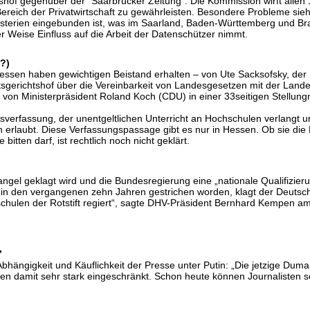
shof gegenüber der “Saarbrücker Zeitung”. Die Kommission wirft allen
Bereich der Privatwirtschaft zu gewährleisten. Besondere Probleme sie
isterien eingebunden ist, was im Saarland, Baden-Württemberg und Bran
er Weise Einfluss auf die Arbeit der Datenschützer nimmt.
?)
ssen haben gewichtigen Beistand erhalten – von Ute Sacksofsky, der
taatsgerichtshof über die Vereinbarkeit von Landesgesetzen mit der La
 von Ministerpräsident Roland Koch (CDU) in einer 33seitigen Stellun
esverfassung, der unentgeltlichen Unterricht an Hochschulen verlangt u
rn erlaubt. Diese Verfassungspassage gibt es nur in Hessen. Ob sie di
itten darf, ist rechtlich noch nicht geklärt.
el geklagt wird und die Bundesregierung eine „nationale Qualifizierun
n in den vergangenen zehn Jahren gestrichen worden, klagt der Deut
schulen der Rotstift regiert“, sagte DHV-Präsident Bernhard Kempen a
”
Abhängigkeit und Käuflichkeit der Presse unter Putin: „Die jetzige Du
en damit sehr stark eingeschränkt. Schon heute können Journalisten seh