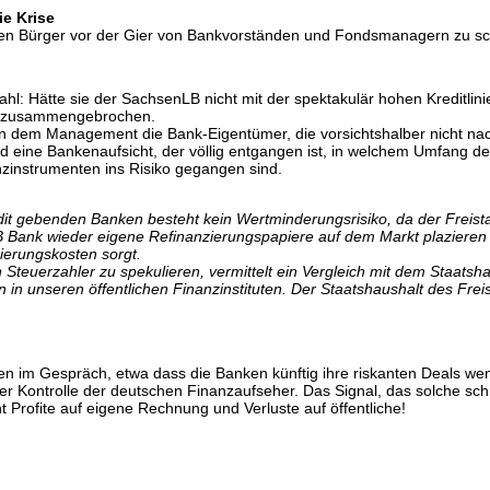
e Krise
 den Bürger vor der Gier von Bankvorständen und Fondsmanagern zu sc
: Hätte sie der SachsenLB nicht mit der spektakulär hohen Kreditlinie
gen zusammengebrochen.
ben dem Management die Bank-Eigentümer, die vorsichtshalber nicht na
 eine Bankenaufsicht, der völlig entgangen ist, in welchem Umfang de
zinstrumenten ins Risiko gegangen sind.
dit gebenden Banken besteht kein Wertminderungsrisiko, da der Freist
 Bank wieder eigene Refinanzierungspapiere auf dem Markt plazieren k
zierungskosten sorgt.
Steuerzahler zu spekulieren, vermittelt ein Vergleich mit dem Staats
 in unseren öffentlichen Finanzinstituten. Der Staatshaushalt des Freis
en im Gespräch, etwa dass die Banken künftig ihre riskanten Deals we
r Kontrolle der deutschen Finanzaufseher. Das Signal, das solche sc
t Profite auf eigene Rechnung und Verluste auf öffentliche!