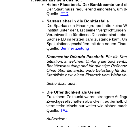
Heiner Flassbeck: Der Bankbeamte und di
Der Staat muss regulierend eingreifen, um
Quelle:
FTD
Narrensicher in die Bonitätsfalle
Die Sparkassen-Finanzgruppe hatte keine Wahl
Institut unter der Last seiner Verpflichtun
Verantwortlich für dieses Desaster sind ne
Sachse LB im letzten Jahr zustande kam. Und
Spekulationsgeschäften mit den neuen Finan
Quelle:
Berliner Zeitung
Kommentar Orlando Pascheit:
Für die Kre
Situation, in welchem Umfang die SachsenLB
Bonitätseinstufung und für günstige Refinan
Ohne über die anstehende Belastung für den 
Kreditlinie bzw. einen Eindruck vom Wahnsinn
Siehe dazu auch:
Die Öffentlichkeit als Geisel
Zu keinem Zeitpunkt waren strengere Auflag
Zweckgesellschaften abwickeln, außerhalb de
vermitteln: Macht nur weiter wie bisher, mach
Quelle:
TAZ
Außerdem: