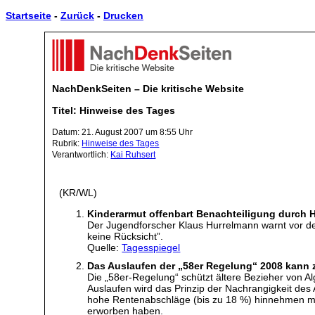
Startseite
-
Zurück
-
Drucken
NachDenkSeiten – Die kritische Website
Titel: Hinweise des Tages
Datum: 21. August 2007 um 8:55 Uhr
Rubrik:
Hinweise des Tages
Verantwortlich:
Kai Ruhsert
(KR/WL)
Kinderarmut offenbart Benachteiligung durch H
Der Jugendforscher Klaus Hurrelmann warnt vor de
keine Rücksicht”.
Quelle:
Tagesspiegel
Das Auslaufen der „58er Regelung“ 2008 kann 
Die „58er-Regelung“ schützt ältere Bezieher von A
Auslaufen wird das Prinzip der Nachrangigkeit des
hohe Rentenabschläge (bis zu 18 %) hinnehmen müs
erworben haben.