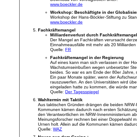
www.boeckler.de
Workshop: Beschäftigte in der Globalisie
Workshop der Hans-Böckler-Stiftung zu Stan
www.boeckler.de
Fachkräftemangel
Milliardenverlust durch Fachkräftemange
Der Mangel an Fachkräften verursacht derzei
Einnahmeausfälle mit mehr als 20 Milliarden 
Quelle:
FR
Fachkräftemangel in der Regierung
Auf eines kann man sich verlassen in der H
Wachstumseinbußen wegen unbesetzter Stell
beides. So war es am Ende der 80er Jahre, s
Ein paar Monate später, wenn der Aufschwung
rauszuwerfen. An den Universitäten wird übe
eingeladen hatte zu kommen, die würde man j
Quelle:
Der Tagesspiegel
Wahltermin mit Taktik
Aus taktischen Gründen drängen die beiden NRW-R
Kommunen kämen dadurch nach ersten Schätzunge
den Verantwortlichen im NRW-Innenministerium abe
Meinungsforscher rechnen bei einer Doppelwahl mi
Urnen holt. Allein auf die Kommunen kämen dadur
Quelle:
WAZ
Neues aus dem Casino :