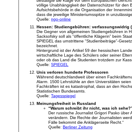
bestätigte die Klage vor dem Europäischen Gericht
völlige Unabhängigkeit der Datenschützer für den 
Aufsichtsbehörde in die Organisation der Innenmin
dass die jeweilige Ministeriumsspitze in unzulässig
Quelle:
ngo-online
Hessen: Studiengebühren: verfassungswidrig (
Die Gegner von allgemeinen Studiengebühren in He
Sacksofsky soll als “öffentliche Klägerin” beim S
SPIEGEL das umstrittene “Studienbeiträge”-Gesetz
bezeichnet.
Hintergrund ist der Artikel 59 der hessischen Land
wirtschaftliche Lage des Schülers oder seiner Elte
oder ob das Land die Studenten trotzdem zur Kasse b
Quelle:
SPIEGEL
Unis verloren hunderte Professoren
Während deutschlandweit über einen Fachkräftemang
Alarm. 1500 Lehrstühle an den Universitäten seie
Fachkräften ist es katastrophal, dass an den Hoch
Statistischen Bundesamts.
Quelle:
Tagesspiegel
Meinungsfreiheit in Russland
“Warum schreibt ihr nicht, was ich sehe?
Der russische Journalist Grigori Pasko über 
verändern. Die Rechte der Journalisten werd
Fälle bekommt die Anklägerseite Recht.“
Quelle:
Berliner Zeitung