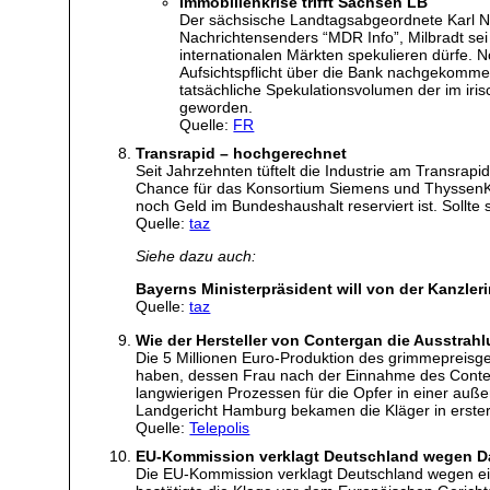
Immobilienkrise trifft Sachsen LB
Der sächsische Landtagsabgeordnete Karl Nol
Nachrichtensenders “MDR Info”, Milbradt sei 
internationalen Märkten spekulieren dürfe. 
Aufsichtspflicht über die Bank nachgekommen
tatsächliche Spekulationsvolumen der im iri
geworden.
Quelle:
FR
Transrapid – hochgerechnet
Seit Jahrzehnten tüftelt die Industrie am Transrapid
Chance für das Konsortium Siemens und ThyssenKru
noch Geld im Bundeshaushalt reserviert ist. Sollte
Quelle:
taz
Siehe dazu auch:
Bayerns Ministerpräsident will von der Kanzler
Quelle:
taz
Wie der Hersteller von Contergan die Ausstrahl
Die 5 Millionen Euro-Produktion des grimmepreisg
haben, dessen Frau nach der Einnahme des Conter
langwierigen Prozessen für die Opfer in einer auße
Landgericht Hamburg bekamen die Kläger in erster
Quelle:
Telepolis
EU-Kommission verklagt Deutschland wegen D
Die EU-Kommission verklagt Deutschland wegen ei