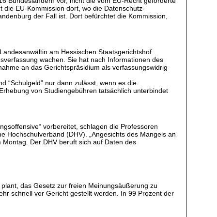
 16 Bundesländern vor, nicht die vom EU-Recht geforderte
ht die EU-Kommission dort, wo die Datenschutz-
denburg der Fall ist. Dort befürchtet die Kommission,
 Landesanwältin am Hessischen Staatsgerichtshof.
ndesverfassung wachen. Sie hat nach Informationen des
gnahme an das Gerichtspräsidium als verfassungswidrig
nd “Schulgeld” nur dann zulässt, wenn es die
e Erhebung von Studiengebühren tatsächlich unterbindet
gsoffensive“ vorbereitet, schlagen die Professoren
sche Hochschulverband (DHV). „Angesichts des Mangels an
m Montag. Der DHV beruft sich auf Daten des
ma plant, das Gesetz zur freien Meinungsäußerung zu
r schnell vor Gericht gestellt werden. In 99 Prozent der