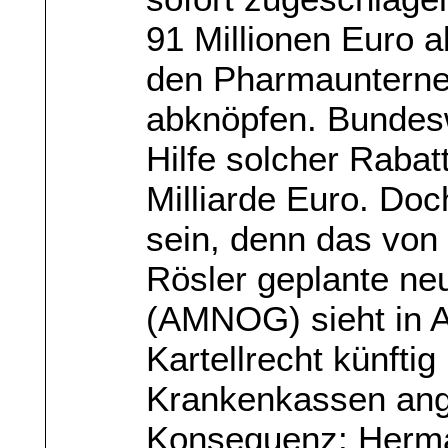
91 Millionen Euro ab
den Pharmaunterne
abknöpfen. Bundesw
Hilfe solcher Rabat
Milliarde Euro. Doc
sein, denn das von
Rösler geplante ne
(AMNOG) sieht in Ar
Kartellrecht künftig
Krankenkassen ang
Konsequenz: Herma