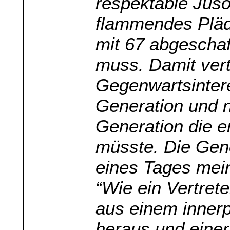
respektable Juso
flammendes Pläd
mit 67 abgeschaf
muss. Damit vertr
Gegenwartsintere
Generation und n
Generation die er
müsste. Die Gen
eines Tages mein
“Wie ein Vertret
aus einem innerp
heraus und eine