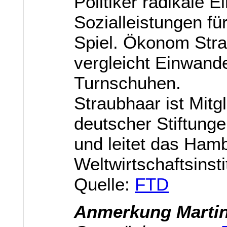
Politiker radikale E
Sozialleistungen fü
Spiel. Ökonom Stra
vergleicht Einwande
Turnschuhen.
Straubhaar ist Mitg
deutscher Stiftunge
und leitet das Ham
Weltwirtschaftsinst
Quelle:
FTD
Anmerkung Martin