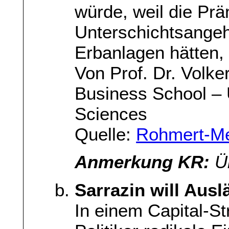
würde, weil die Pr
Unterschichtsangehö
Erbanlagen hätten, n
Von Prof. Dr. Volke
Business School – U
Sciences
Quelle:
Rohmert-Med
Anmerkung KR:
Üb
Sarrazin will Ausl
In einem Capital-St