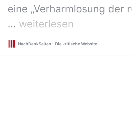
eine „Verharmlosung der 
Scharfer
…
weiterlesen
Wind
aus
dem
NachDenkSeiten - Die kritische Website
Bundestag