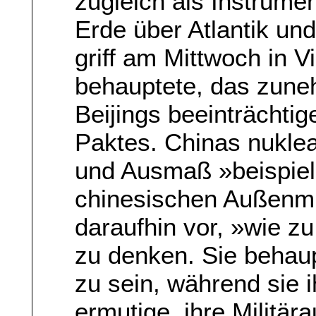
zugleich als Instrumen
Erde über Atlantik un
griff am Mittwoch in V
behauptete, das zune
Beijings beeinträchtig
Paktes. Chinas nuklea
und Ausmaß »beispiel
chinesischen Außenmi
daraufhin vor, »wie z
zu denken. Sie behaup
zu sein, während sie 
ermutige, ihre Militä