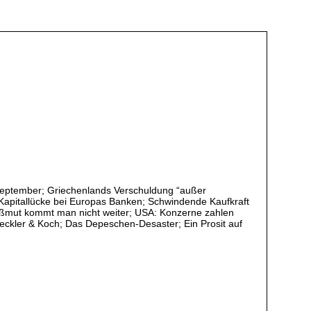
. September; Griechenlands Verschuldung “außer
e Kapitallücke bei Europas Banken; Schwindende Kaufkraft
oßmut kommt man nicht weiter; USA: Konzerne zahlen
eckler & Koch; Das Depeschen-Desaster; Ein Prosit auf