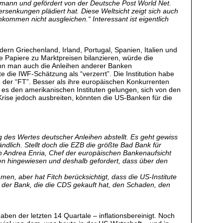
ermann und gefördert von der Deutsche Post World Net.
rsenkungen plädiert hat. Diese Weltsicht zeigt sich auch
ommen nicht ausgleichen.“ Interessant ist eigentlich
rn Griechenland, Irland, Portugal, Spanien, Italien und
ie Papiere zu Marktpreisen bilanzieren, würde die
enn man auch die Anleihen anderer Banken
rte die IWF-Schätzung als “verzerrt”. Die Institution habe
o der “FT”. Besser als ihre europäischen Konkurrenten
 es den amerikanischen Instituten gelungen, sich von den
Krise jedoch ausbreiten, könnten die US-Banken für die
 des Wertes deutscher Anleihen abstellt. Es geht gewiss
ndlich. Stellt doch die EZB die größte Bad Bank für
Auch Andrea Enria, Chef der europäischen Bankenaufsicht
ken hingewiesen und deshalb gefordert, dass über den
en, aber hat Fitch berücksichtigt, dass die US-Institute
 der Bank, die die CDS gekauft hat, den Schaden, den
ben der letzten 14 Quartale – inflationsbereinigt. Noch