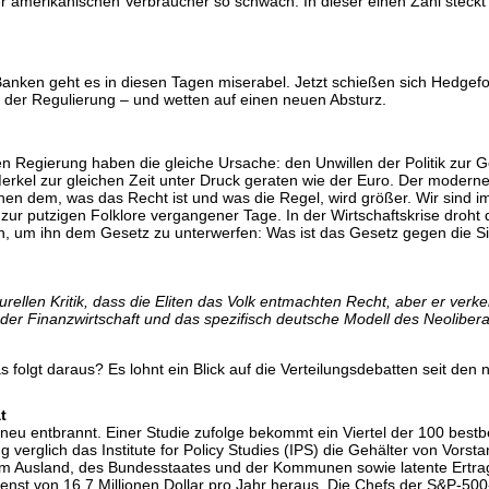
er amerikanischen Verbraucher so schwach. In dieser einen Zahl steckt 
nken geht es in diesen Tagen miserabel. Jetzt schießen sich Hedgefon
 der Regulierung – und wetten auf einen neuen Absturz.
en Regierung haben die gleiche Ursache: den Unwillen der Politik zur G
 Merkel zur gleichen Zeit unter Druck geraten wie der Euro. Der moderne
n dem, was das Recht ist und was die Regel, wird größer. Wir sind i
ur putzigen Folklore vergangener Tage. In der Wirtschaftskrise droht 
hoch, um ihn dem Gesetz zu unterwerfen: Was ist das Gesetz gegen die 
urellen Kritik, dass die Eliten das Volk entmachten Recht, aber er verk
 der Finanzwirtschaft und das spezifisch deutsche Modell des Neolibe
 folgt daraus? Es lohnt ein Blick auf die Verteilungsdebatten seit den
t
neu entbrannt. Einer Studie zufolge bekommt ein Viertel der 100 best
erglich das Institute for Policy Studies (IPS) die Gehälter von Vorst
m Ausland, des Bundesstaates und der Kommunen sowie latente Ertrags
enst von 16,7 Millionen Dollar pro Jahr heraus. Die Chefs der S&P-500