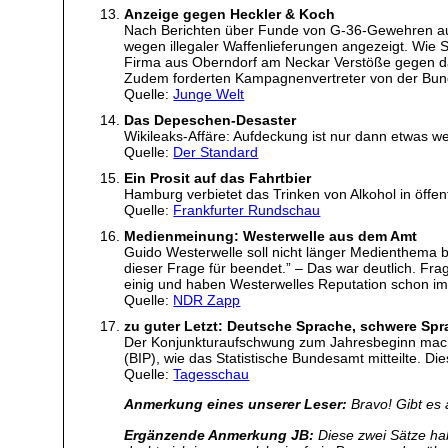
Anzeige gegen Heckler & Koch
Nach Berichten über Funde von G-36-Gewehren aus
wegen illegaler Waffenlieferungen angezeigt. Wie S
Firma aus Oberndorf am Neckar Verstöße gegen das
Zudem forderten Kampagnenvertreter von der Bunde
Quelle:
Junge Welt
Das Depeschen-Desaster
Wikileaks-Affäre: Aufdeckung ist nur dann etwas w
Quelle:
Der Standard
Ein Prosit auf das Fahrtbier
Hamburg verbietet das Trinken von Alkohol in öffent
Quelle:
Frankfurter Rundschau
Medienmeinung: Westerwelle aus dem Amt
Guido Westerwelle soll nicht länger Medienthema b
dieser Frage für beendet.” – Das war deutlich. Fr
einig und haben Westerwelles Reputation schon im 
Quelle:
NDR Zapp
zu guter Letzt: Deutsche Sprache, schwere Sp
Der Konjunkturaufschwung zum Jahresbeginn macht s
(BIP), wie das Statistische Bundesamt mitteilte. Die
Quelle:
Tagesschau
Anmerkung eines unserer Leser:
Bravo! Gibt es
Ergänzende Anmerkung JB:
Diese zwei Sätze hab