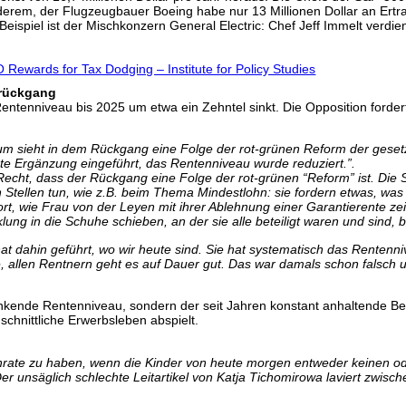
nderem, der Flugzeugbauer Boeing habe nur 13 Millionen Dollar an Ert
 Beispiel ist der Mischkonzern General Electric: Chef Jeff Immelt verd
Rewards for Tax Dodging – Institute for Policy Studies
nrückgang
ntenniveau bis 2025 um etwa ein Zehntel sinkt. Die Opposition fordert
erium sieht in dem Rückgang eine Folge der rot-grünen Reform der ges
ate Ergänzung eingeführt, das Rentenniveau wurde reduziert.”.
ja Recht, dass der Rückgang eine Folge der rot-grünen “Reform” ist. D
tellen tun, wie z.B. beim Thema Mindestlohn: sie fordern etwas, was d
fort, wie Frau von der Leyen mit ihrer Ablehnung einer Garantierente zei
ung in die Schuhe schieben, an der sie alle beteiligt waren und sind, 
hat dahin geführt, wo wir heute sind. Sie hat systematisch das Rente
 allen Rentnern geht es auf Dauer gut. Das war damals schon falsch 
sinkende Rentenniveau, sondern der seit Jahren konstant anhaltende B
hschnittliche Erwerbsleben abspielt.
rate zu haben, wenn die Kinder von heute morgen entweder keinen od
r unsäglich schlechte Leitartikel von Katja Tichomirowa laviert zwisch