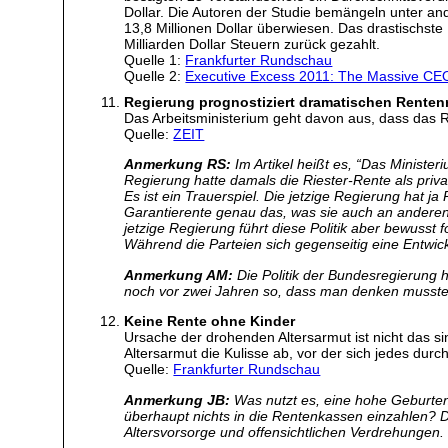
Dollar. Die Autoren der Studie bemängeln unter a
13,8 Millionen Dollar überwiesen. Das drastischste
Milliarden Dollar Steuern zurück gezahlt.
Quelle 1:
Frankfurter Rundschau
Quelle 2:
Executive Excess 2011: The Massive CEO 
Regierung prognostiziert dramatischen Rente
Das Arbeitsministerium geht davon aus, dass das Re
Quelle:
ZEIT
Anmerkung RS:
Im Artikel heißt es, “Das Minist
Regierung hatte damals die Riester-Rente als priv
Es ist ein Trauerspiel. Die jetzige Regierung hat 
Garantierente genau das, was sie auch an anderen S
jetzige Regierung führt diese Politik aber bewusst 
Während die Parteien sich gegenseitig eine Entwickl
Anmerkung AM:
Die Politik der Bundesregierung 
noch vor zwei Jahren so, dass man denken musste,
Keine Rente ohne Kinder
Ursache der drohenden Altersarmut ist nicht das 
Altersarmut die Kulisse ab, vor der sich jedes durc
Quelle:
Frankfurter Rundschau
Anmerkung JB:
Was nutzt es, eine hohe Geburten
überhaupt nichts in die Rentenkassen einzahlen? De
Altersvorsorge und offensichtlichen Verdrehungen.