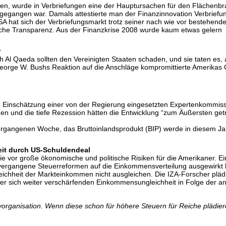
n, wurde in Verbriefungen eine der Hauptursachen für den Flächenbra
n gegangen war. Damals attestierte man der Finanzinnovation Verbrief
A hat sich der Verbriefungsmarkt trotz seiner nach wie vor bestehend
liche Transparenz. Aus der Finanzkrise 2008 wurde kaum etwas gelern
r
Al Qaeda sollten den Vereinigten Staaten schaden, und sie taten es,
 George W. Bushs Reaktion auf die Anschläge kompromittierte Amerikas 
h Einschätzung einer von der Regierung eingesetzten Expertenkommiss
den und die tiefe Rezession hätten die Entwicklung “zum Äußersten ge
ergangenen Woche, das Bruttoinlandsprodukt (BIP) werde in diesem Jah
eit durch US-Schuldendeal
e vor große ökonomische und politische Risiken für die Amerikaner. Ei
sich vergangene Steuerreformen auf die Einkommensverteilung ausgewirkt
ichheit der Markteinkommen nicht ausgleichen. Die IZA-Forscher pläd
ner sich weiter verschärfenden Einkommensungleichheit in Folge der 
byorganisation. Wenn diese schon für höhere Steuern für Reiche pläd