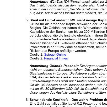
Anmerkung WL:
Das IZA (Forschungsinstitut zur 
Das Institut gehört also zu den neoliberalen Thin
etwa in der Formulierung „Die Steuerreformen der 
nur, dass selbst dieses Institut dafür plädiert, di
Streit mit Euro-Ländern: IWF sieht riesige Kap
Grund für die drohende Kapitalschwäche der Banken
Belgien. Die Geldhäuser hätten die Wertverluste di
Kapitaldecke der Banken um bis zu 200 Milliarden
berücksichtige, die die Institute ebenfalls in ihren
nur potentielle Verluste untersucht und dabei deut
stecken bisher die US-Banken offenbar die Schulde
Problemen in der Euro-Zone abzuschotten, heißt es 
Risiken aus Europa anfälliger werden.
Quelle 1:
Spiegel Online
Quelle 2:
Financial Times
Anmerkung Orlando Pascheit:
Die Argumentation
nicht um deutsche Bundesanleihen. Dass neben den 
Staatsanleihen in Europa. Die Akteure sollten aber
EBA, die den letzten Bankenstresstest durchgeführ
Euro-Rettungsfonds nicht nur Staaten sondern au
Ob die US-Banken so viel besser da stehen, wie Fit
mit an die 30 Milliarden USD dick im Geschäft mit
diese wegen des Ausfalls eines Schuldners erlitten 
Schwindende Kaufkraft – Das wahre Problem d
Eine Zahl sagt alles : Sie lautet 0,2 Prozent und 