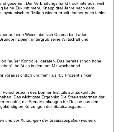
nd gesehen. Der Verbriefungsmarkt trocknete aus, weil
ung keine Zukunft mehr. Knapp drei Jahre nach dem
en systemischen Risiken wieder erholt. Immer noch fehlen
 aber auf eine Weise, die sich Osama bin Laden
Grundprinzipien, untergrub seine Wirtschaft und
ion “außer Kontrolle” geraten. Das bereits schon hohe
trieben”, heißt es in dem am Mittwochabend
r voraussichtlich um mehr als 4,5 Prozent sinken.
n Forscherteam des Bonner Instituts zur Zukunft der
 haben. Das wichtigste Ergebnis: Die Steuerreformen der
ieren dafür, die Steuersenkungen für Reiche aus dem
angekündigten Kürzungen der Staatsausgaben.
ieren und vor Kürzungen der Staatsausgaben warnen,