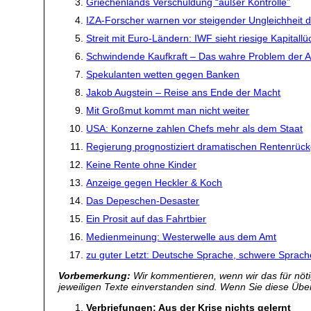
Griechenlands Verschuldung “außer Kontrolle”
IZA-Forscher warnen vor steigender Ungleichheit
Streit mit Euro-Ländern: IWF sieht riesige Kapital
Schwindende Kaufkraft – Das wahre Problem der 
Spekulanten wetten gegen Banken
Jakob Augstein – Reise ans Ende der Macht
Mit Großmut kommt man nicht weiter
USA: Konzerne zahlen Chefs mehr als dem Staat
Regierung prognostiziert dramatischen Rentenrüc
Keine Rente ohne Kinder
Anzeige gegen Heckler & Koch
Das Depeschen-Desaster
Ein Prosit auf das Fahrtbier
Medienmeinung: Westerwelle aus dem Amt
zu guter Letzt: Deutsche Sprache, schwere Sprach
Vorbemerkung:
Wir kommentieren, wenn wir das für nötig
jeweiligen Texte einverstanden sind. Wenn Sie diese Übers
Verbriefungen: Aus der Krise nichts gelernt