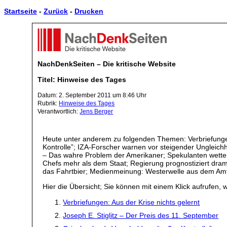
Startseite
-
Zurück
-
Drucken
NachDenkSeiten – Die kritische Website
Titel: Hinweise des Tages
Datum: 2. September 2011 um 8:46 Uhr
Rubrik:
Hinweise des Tages
Verantwortlich:
Jens Berger
Heute unter anderem zu folgenden Themen: Verbriefungen:
Kontrolle”; IZA-Forscher warnen vor steigender Ungleich
– Das wahre Problem der Amerikaner; Spekulanten wette
Chefs mehr als dem Staat; Regierung prognostiziert dra
das Fahrtbier; Medienmeinung: Westerwelle aus dem Amt
Hier die Übersicht; Sie können mit einem Klick aufrufen, w
Verbriefungen: Aus der Krise nichts gelernt
Joseph E. Stiglitz – Der Preis des 11. September