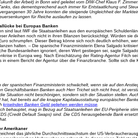
Zukunft der Arbeit) in Bonn wird geleitet vom DIW-Chef Klaus F. Zimm
k-Tanks, das dementsprechend auch immer für Entstaatlichung und Steue
vergangenen 30 Jahre konnten die steigende Ungleichheit der Markteink
e Steuersenkungen für Reiche auslaufen zu lassen.
itallücke bei Europas Banken
 sind laut IWF die Staatsanleihen aus den europäischen Schuldenlände
eser Anleihen noch nicht in ihren Bilanzen berücksichtigt. Würden sie d
 Euro schrumpfen. Dieser Betrag könne sich noch deutlich erhöhen, w
 Bilanzen halten. – Die spanische Finanzministerin Elena Salgado kritisie
sche Bundesanleihen ignoriert, deren Wert gestiegen sei, sagte Salgad
nkrise in Europa weg. Nach Einschätzung der Rating-Agentur Fitch sei
in einem Bericht der Agentur über die Finanzbranche. Sollte sich die 
 der spanischen Finanzministerin schwächelt, wenn sie auf den Anstieg
Geschäftsbanken Banken auch Herr Trichet sich nicht freut, ist verstä
 die Situation nicht beschönigen, sondern sich der Situation stellen. 
t hat, hat bereits auf die knappe Kapitalausstattung europäischer Ban
ch
kriselnden Banken Geld geliehen werden müsse
.
ch behauptet, mag in Bezug auf Staatsanleihen der EU-Peripherie stimm
 CDS (Credit Default Swaps) sind. Die CDS herausgebende Bank ersetzt
hat.
er Amerikaner
bezeichnet das jährliche Durchschnittswachstum der US-Verbraucherausga