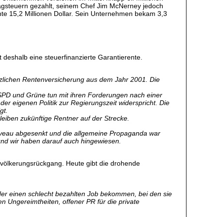
ragsteuern gezahlt, seinem Chef Jim McNerney jedoch
iente 15,2 Millionen Dollar. Sein Unternehmen bekam 3,3
 deshalb eine steuerfinanzierte Garantierente.
etzlichen Rentenversicherung aus dem Jahr 2001. Die
ie SPD und Grüne tun mit ihren Forderungen nach einer
er eigenen Politik zur Regierungszeit widerspricht. Die
gt.
bleiben zukünftige Rentner auf der Strecke.
nniveau abgesenkt und die allgemeine Propaganda war
und wir haben darauf auch hingewiesen.
evölkerungsrückgang. Heute gibt die drohende
er einen schlecht bezahlten Job bekommen, bei den sie
en Ungereimtheiten, offener PR für die private