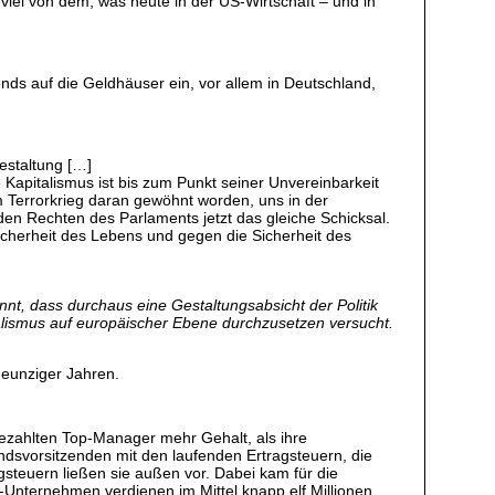
viel von dem, was heute in der US-Wirtschaft – und in
ds auf die Geldhäuser ein, vor allem in Deutschland,
estaltung […]
 Kapitalismus ist bis zum Punkt seiner Unvereinbarkeit
m Terrorkrieg daran gewöhnt worden, uns in der
den Rechten des Parlaments jetzt das gleiche Schicksal.
Sicherheit des Lebens und gegen die Sicherheit des
ennt, dass durchaus eine Gestaltungsabsicht der Politik
ralismus auf europäischer Ebene durchzusetzen versucht.
 neunziger Jahren.
bezahlten Top-Manager mehr Gehalt, als ihre
andsvorsitzenden mit den laufenden Ertragsteuern, die
teuern ließen sie außen vor. Dabei kam für die
-Unternehmen verdienen im Mittel knapp elf Millionen