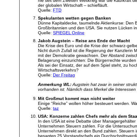
nie seit dem Zweiten Weltkrieg war die Kaufkraft d
der globalen Wirtschaft – schiefläuft.
Quelle:
FTD
Spekulanten wetten gegen Banken
Dünne Kapitaldecke, taumelnde Aktienkurse: Den Ba
Großbritannien und den USA. Sie nutzen Lücken in
Quelle:
SPIEGEL Online
Jakob Augstein – Reise ans Ende der Macht
Die Krise des Euro und die Krise der schwarz-gelb
Nicht durch Zufall ist die Regierung der Kanzlerin
mit der Demokratie gewachsen. Der Abstand zwische
Belagerung einzurichten: Die Bürgerrechte wurden z
Als sei der Einsatz, der auf dem Spiel steht, zu 
Wirtschaftsverkehrs?
Quelle:
Der Freitag
Anmerkung WL:
Augstein hat zwar in seiner strukt
vorhanden ist. Nämlich dass Merkel die Interessen
Mit Großmut kommt man nicht weiter
Einige “Reiche” wollen höher besteuert werden. Was
Quelle:
taz
USA: Konzerne zahlen Chefs mehr als dem Staa
In den USA ist eine Debatte über Managergehälter 
Unternehmen Steuern zahlen. Für die Untersuchung v
Unternehmen direkt an den Bund zahlen. Steuern i
besagten 25 Vorstandschefs ein Durchschnittsverdi