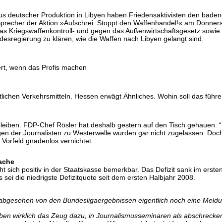
 deutscher Produktion in Libyen haben Friedensaktivisten den baden
precher der Aktion »Aufschrei: Stoppt den Waffenhandel!« am Donnersta
 Kriegswaffenkontroll- und gegen das Außenwirtschaftsgesetz sowie B
sregierung zu klären, wie die Waffen nach Libyen gelangt sind.
ert, wenn das Profis machen
lichen Verkehrsmitteln. Hessen erwägt Ähnliches. Wohin soll das führen?
leiben. FDP-Chef Rösler hat deshalb gestern auf den Tisch gehauen: “[
agen der Journalisten zu Westerwelle wurden gar nicht zugelassen. Doc
Vorfeld gnadenlos vernichtet.
rache
ich positiv in der Staatskasse bemerkbar. Das Defizit sank im ersten 
s sei die niedrigste Defizitquote seit dem ersten Halbjahr 2008.
 abgesehen von den Bundesligaergebnissen eigentlich noch eine Meld
en wirklich das Zeug dazu, in Journalismusseminaren als abschreckend