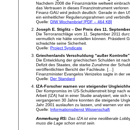
Nachdem 2008 die Finanzmärkte weltweit einbrache
das Vertrauen in dieses Finanzinstrument verlore
Finanz-GAU wird jedoch deutlich: Gerade in den US
ein einheitlicher Regulierungsrahmen und verbind
Quelle:
DIW Wochenbrief [PDF – 464 KB]
Joseph E. Stiglitz – Der Preis des 11. Septembe
Die Terroranschläge vom 11. September 2011 durch 
vermutlich nie hätte vorstellen können. Präsident
schwächte seine Sicherheit.
Quelle:
Project Syndicate
Griechenlands Verschuldung “außer Kontrolle”
Die Entwicklung der griechischen Schulden ist nac
Defizit des Staates, die starke Zunahme der Schul
veröffentlichten Bericht der Fachleute. […]
Finanzminister Evangelos Venizelos sagte in der v
Quelle:
Der Standard
IZA-Forscher warnen vor steigender Ungleichh
Der Kompromiss im US-Schuldenstreit birgt nach wi
Arbeit (IZA) hat in einer Studie analysiert, wie 
vergangenen 30 Jahre konnten die steigende Ungle
Jahr 2001 auslaufen zu lassen, und warnen vor ei
Quelle:
Informationsdienst Wissenschaft
Anmerkung RS:
Das IZA ist eine neoliberale Lob
muss die Lage schon ernst sein.