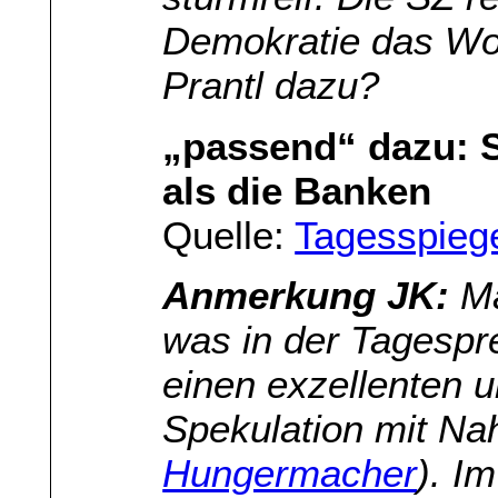
Demokratie das Wor
Prantl dazu?
„passend“ dazu: 
als die Banken
Quelle:
Tagesspieg
Anmerkung JK:
Ma
was in der Tagespr
einen exzellenten un
Spekulation mit Nah
Hungermacher
). I