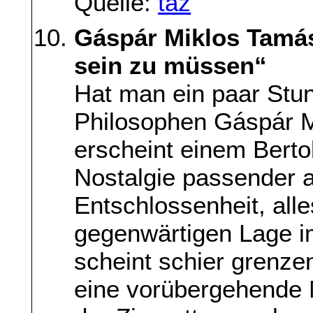
Quelle:
taz
Gáspár Miklos Tamás:
sein zu müssen“
Hat man ein paar Stu
Philosophen Gáspár M
erscheint einem Bertol
Nostalgie passender a
Entschlossenheit, all
gegenwärtigen Lage im
scheint schier grenzen
eine vorübergehende M