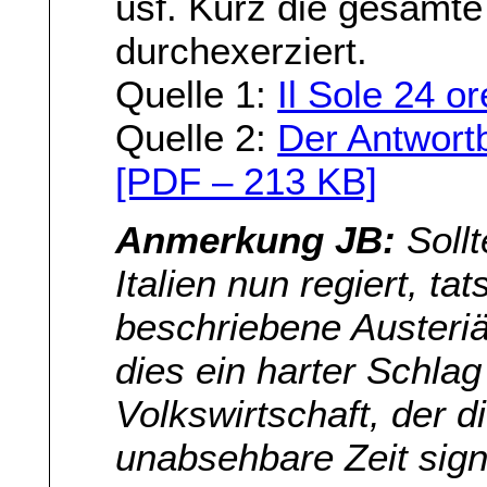
usf. Kurz die gesamte
durchexerziert.
Quelle 1:
Il Sole 24 or
Quelle 2:
Der Antwortb
[PDF – 213 KB]
Anmerkung JB:
Sollt
Italien nun regiert, t
beschriebene Auster
dies ein harter Schlag 
Volkswirtschaft, der 
unabsehbare Zeit signi