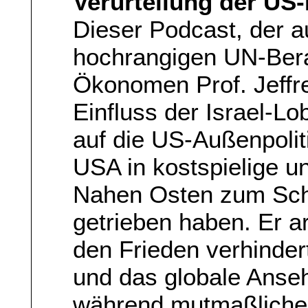
Verurteilung der US-P
Dieser Podcast, der a
hochrangigen UN-Bera
Ökonomen Prof. Jeffrey
Einfluss der Israel-L
auf die US-Außenpoliti
USA in kostspielige u
Nahen Osten zum Schu
getrieben haben. Er ar
den Frieden verhinder
und das globale Anse
während mutmaßliche