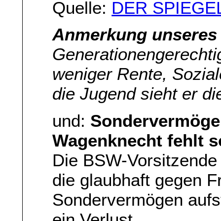
Quelle:
DER SPIEGE
Anmerkung unseres 
Generationengerechtig
weniger Rente, Soziale
die Jugend sieht er d
und:
Sondervermögen
Wagenknecht fehlt s
Die BSW-Vorsitzende w
die glaubhaft gegen F
Sondervermögen aufst
ein Verlust.