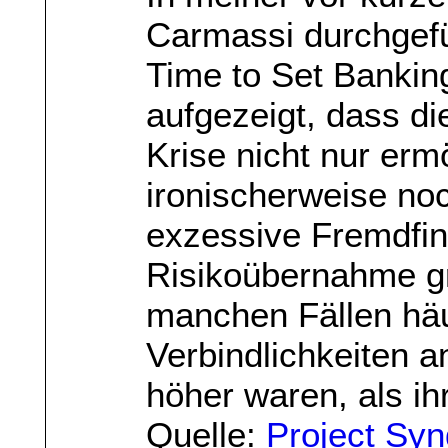
Carmassi durchgefü
Time to Set Banking
aufgezeigt, dass d
Krise nicht nur erm
ironischerweise noc
exzessive Fremdfi
Risikoübernahme gr
manchen Fällen hä
Verbindlichkeiten an
höher waren, als ih
Quelle:
Project Syn