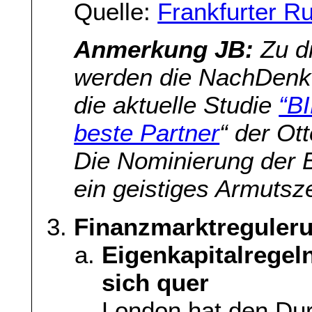
Quelle:
Frankfurter R
Anmerkung JB:
Zu d
werden die NachDenk
die aktuelle Studie
“BI
beste Partner
“ der Ot
Die Nominierung der B
ein geistiges Armutsze
Finanzmarktreguler
Eigenkapitalregeln
sich quer
London hat den Du