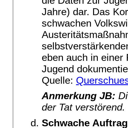
die Daten zur Jugen
Jahre) dar. Das Kor
schwachen Volkswir
Austeritätsmaßnahm
selbstverstärkende
eben auch in einer P
Jugend dokumentier
Quelle:
Querschue
Anmerkung JB:
Di
der Tat verstörend.
Schwache Auftrag