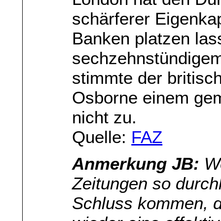
schärferer Eigenkap
Banken platzen las
sechzehnstündige
stimmte der britis
Osborne einem ge
nicht zu.
Quelle:
FAZ
Anmerkung JB:
We
Zeitungen so durchl
Schluss kommen, d