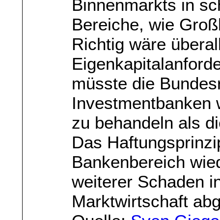
Binnenmarkts in sch
Bereiche, wie Großb
Richtig wäre überal
Eigenkapitalanford
müsste die Bundes
Investmentbanken 
zu behandeln als d
Das Haftungsprinz
Bankenbereich wied
weiterer Schaden in
Marktwirtschaft ab