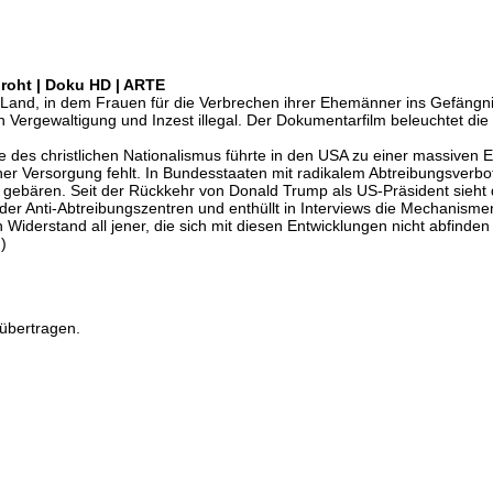
roht | Doku HD | ARTE
Land, in dem Frauen für die Verbrechen ihrer Ehemänner ins Gefängn
on Vergewaltigung und Inzest illegal. Der Dokumentarfilm beleuchtet d
gie des christlichen Nationalismus führte in den USA zu einer massive
cher Versorgung fehlt. In Bundesstaaten mit radikalem Abtreibungsverb
 gebären. Seit der Rückkehr von Donald Trump als US-Präsident sieht 
der Anti-Abtreibungszentren und enthüllt in Interviews die Mechanism
Widerstand all jener, die sich mit diesen Entwicklungen nicht abfinden
)
übertragen.