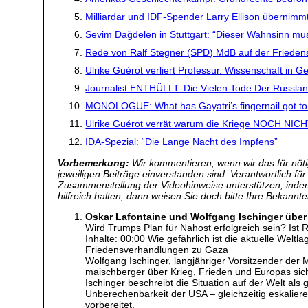
Milliardär und IDF-Spender Larry Ellison übernimm
Sevim Dağdelen in Stuttgart: “Dieser Wahnsinn mus
Rede von Ralf Stegner (SPD) MdB auf der Frieden
Ulrike Guérot verliert Professur. Wissenschaft in Ge
Journalist ENTHÜLLT: Die Vielen Tode Der Russla
MONOLOGUE: What has Gayatri’s fingernail got to 
Ulrike Guérot verrät warum die Kriege NOCH NIC
IDA-Spezial: “Die Lange Nacht des Impfens”
Vorbemerkung:
Wir kommentieren, wenn wir das für nötig
jeweiligen Beiträge einverstanden sind. Verantwortlich fü
Zusammenstellung der Videohinweise unterstützen, inde
hilfreich halten, dann weisen Sie doch bitte Ihre Bekannte
Oskar Lafontaine und Wolfgang Ischinger über 
Wird Trumps Plan für Nahost erfolgreich sein? Ist
Inhalte: 00:00 Wie gefährlich ist die aktuelle Wel
Friedensverhandlungen zu Gaza
Wolfgang Ischinger, langjähriger Vorsitzender der
maischberger über Krieg, Frieden und Europas sich
Ischinger beschreibt die Situation auf der Welt als
Unberechenbarkeit der USA – gleichzeitig eskalier
vorbereitet.