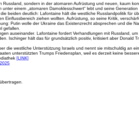
in Russland, sondern in der atomaren Aufrüstung und neuen, kaum kontr
rhin unter einem „atomaren Damoklesschwert“ lebt und seine Generation
e beiden deutlich: Lafontaine hält die westliche Russlandpolitik für üb
en Einflussbereich ziehen wollten. Aufrüstung, so seine Kritik, verschä
ohung: Putin wolle der Ukraine das Existenzrecht absprechen und die 
l gefallen.
ngen auseinander. Lafontaine fordert Verhandlungen mit Russland, um 
n. Ischinger hält das für grundsätzlich positiv, kritisiert aber Donald
ber die westliche Unterstützung Israels und nennt sie mitschuldig an 
 Staaten unterstützten Trumps Friedensplan, weil es derzeit keine besser
ediathek
[LINK]
.2025
übertragen.