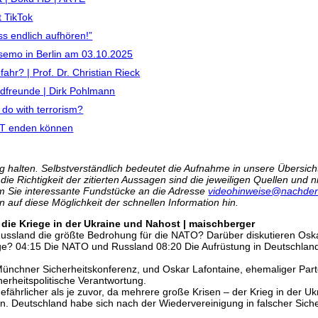
t TikTok
s endlich aufhören!”
semo in Berlin am 03.10.2025
fahr? | Prof. Dr. Christian Rieck
ndfreunde | Dirk Pohlmann
do with terrorism?
HT enden können
 halten. Selbstverständlich bedeutet die Aufnahme in unsere Übersicht 
r die Richtigkeit der zitierten Aussagen sind die jeweiligen Quellen und
m Sie interessante Fundstücke an die Adresse
videohinweise@nachden
n auf diese Möglichkeit der schnellen Information hin.
die Kriege in der Ukraine und Nahost | maischberger
 Russland die größte Bedrohung für die NATO? Darüber diskutieren Osk
tlage? 04:15 Die NATO und Russland 08:20 Die Aufrüstung in Deutschlan
 Münchner Sicherheitskonferenz, und Oskar Lafontaine, ehemaliger Par
erheitspolitische Verantwortung.
 gefährlicher als je zuvor, da mehrere große Krisen – der Krieg in der U
en. Deutschland habe sich nach der Wiedervereinigung in falscher Sich