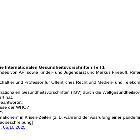
die Internationalen Gesundheitsvorschriften Teil 1
andes von ÄFI sowie Kinder- und Jugendarzt und Markus Frieauff, Ref
chaftler und Professor für Öffentliches Recht und Medien- und Telekom
nationalen Gesundheitsvorschriften (IGV) durch die Weltgesundheits
rt hat.
beantwortet:
gnisse der WHO?
V?
ormationen” in Krisen-Zeiten (z. B. während der Ausrufung einer pand
deobeschreibung]
V., 06.10.2025