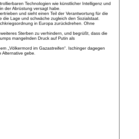
ollierbaren Technologien wie künstlicher Intelligenz und
 in der Abrüstung versagt habe.
ertrieben und sieht einen Teil der Verantwortung für die
rfe die Lage und schwäche zugleich den Sozialstaat.
Nachkriegsordnung in Europa zurückdrehen. Ohne
weiteres Sterben zu verhindern, und begrüßt, dass die
 Trumps mangelnden Druck auf Putin als
einem „Völkermord im Gazastreifen“. Ischinger dagegen
e Alternative gebe.