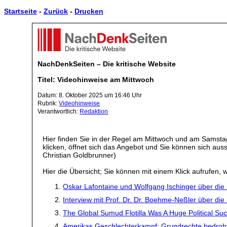
Startseite
-
Zurück
-
Drucken
NachDenkSeiten – Die kritische Website
Titel: Videohinweise am Mittwoch
Datum: 8. Oktober 2025 um 16:46 Uhr
Rubrik:
Videohinweise
Verantwortlich:
Redaktion
Hier finden Sie in der Regel am Mittwoch und am Samstag
klicken, öffnet sich das Angebot und Sie können sich a
Christian Goldbrunner)
Hier die Übersicht; Sie können mit einem Klick aufrufen, w
Oskar Lafontaine und Wolfgang Ischinger über die 
Interview mit Prof. Dr. Dr. Boehme-Neßler über die
The Global Sumud Flotilla Was A Huge Political Suc
Amerikas Geschlechterkampf: Grundrechte bedroh