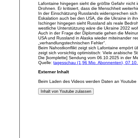
Lafontaine hingegen sieht die größte Gefahr nicht 
Drohnen. Er kritisiert, dass die Menschheit weite
In der Einschätzung Russlands widersprechen sich di
Eskalation auch bei den USA, die die Ukraine in ihr
Ischinger hingegen sieht Russland als reale Bedr
westliche Unterstützung wäre die Ukraine 2022 woh
Auch in der Frage der Diplomatie gehen die Meinu
USA und Russland in Alaska wieder miteinander rede
„verhandlungstechnischen Fehler“.
Beim Nahostkonflikt zeigt sich Lafontaine empört ü
zeigt sich vorsichtig optimistisch: Viele arabische
Die [komplette] Sendung vom 06.10.2025 in der M
Quelle:
tagesschau (1,96 Mio. Abonnenten), 07.10
Externer Inhalt
Beim Laden des Videos werden Daten an Youtube 
Inhalt von Youtube zulassen